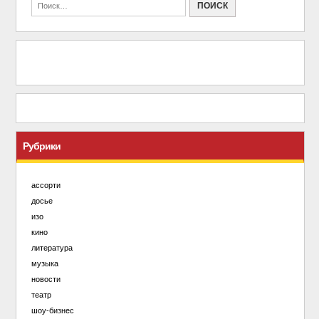
Рубрики
ассорти
досье
изо
кино
литература
музыка
новости
театр
шоу-бизнес