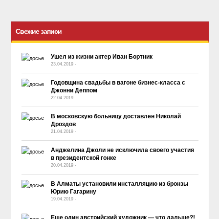
Свежие записи
Ушел из жизни актер Иван Бортник
23.04.2019
-
No Comment
Годовщина свадьбы в вагоне бизнес-класса с
Джонни Деппом
22.04.2019
-
No Comment
В московскую больницу доставлен Николай
Дроздов
21.04.2019
-
No Comment
Анджелина Джоли не исключила своего участия
в президентской гонке
20.04.2019
-
No Comment
В Алматы установили инсталляцию из бронзы
Юрию Гагарину
19.04.2019
-
No Comment
Еще один австрийский художник — что дальше?!