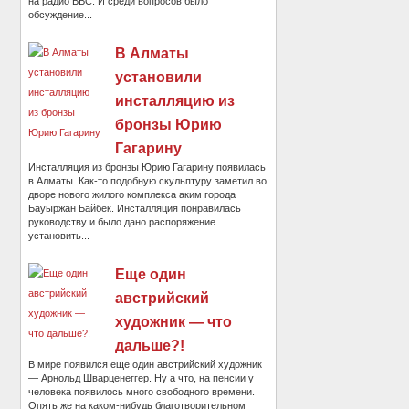
на радио BBC. И среди вопросов было
обсуждение...
В Алматы
установили
инсталляцию из
бронзы Юрию
Гагарину
Инсталляция из бронзы Юрию Гагарину появилась
в Алматы. Как-то подобную скульптуру заметил во
дворе нового жилого комплекса аким города
Бауыржан Байбек. Инсталляция понравилась
руководству и было дано распоряжение
установить...
Еще один
австрийский
художник — что
дальше?!
В мире появился еще один австрийский художник
— Арнольд Шварценеггер. Ну а что, на пенсии у
человека появилось много свободного времени.
Опять же на каком-нибудь благотворительном