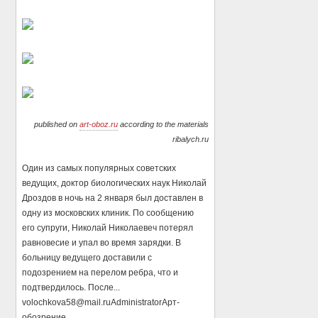
published on
art-oboz.ru
according to the materials
ribalych.ru
Один из самых популярных советских
ведущих, доктор биологических наук Николай
Дроздов в ночь на 2 января был доставлен в
одну из московских клиник. По сообщению
его супруги, Николай Николаевеч потерял
равновесие и упал во время зарядки. В
больницу ведущего доставили с
подозрением на перелом ребра, что и
подтвердилось. После...
volochkova58@mail.ru
Administrator
Арт-
обозрение