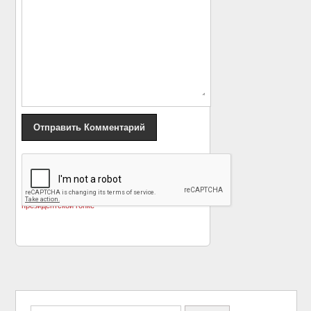
«
Анджелина Джоли не
Годовщина свадьбы в
исключила своего
вагоне бизнес-класса
участия в
с Джонни Деппом
»
президентской гонке