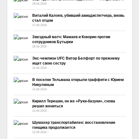
18.04.2019
-
No Comment
Виталий Калоев, убивший авиадиспетчера, вновь
стал отцом
17.04.2019
-
No Comment
Звездный матч: Мамаев и Кокорин против
сотрудников Бутырки
16.04.2019
-
No Comment
Экс-чемпион UFC Витор Белфорт по прежнему
ищет свою сестру
15.04.2019
-
No Comment
В поселке Тельмана открыли граффити с Юрием
Никулиным
14.04.2019
-
No Comment
Кирилл Терешин, он же «Руки-базуки», снова
решил жениться
13.04.2019
-
No Comment
Шумахер транспортабилен: восстановление
гонщика продолжается
13.04.2019
-
No Comment