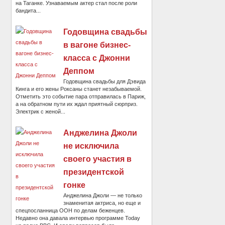
на Таганке. Узнаваемым актер стал после роли
бандита...
Годовщина свадьбы
в вагоне бизнес-
класса с Джонни
Деппом
Годовщина свадьбы для Дэвида
Кинга и его жены Роксаны станет незабываемой.
Отметить это событие пара отправилась в Париж,
а на обратном пути их ждал приятный сюрприз.
Электрик с женой...
Анджелина Джоли
не исключила
своего участия в
президентской
гонке
Анджелина Джоли — не только
знаменитая актриса, но еще и
спецпосланница ООН по делам беженцев.
Недавно она давала интервью программе Today