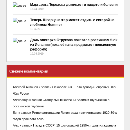
Маргарита Терехова доживает в нищете и болезни
12.04.2019
-
No Comment
Теперь Шварценеггер может ездить с сигарой на
любимом Hummer
11.04.2019
-
No Comment
Дочь олигарха Струкова показала россиянам fuck
из Испании (пока её папа продвигает пенсионную
реформу)
10.04.2019
-
No Comment
Свежие комментарии
Алексей Антонов
к записи
Оскорбления — это доводы неправых. Жан
Жак Руссо
Александр
к записи
Скандальные картины Василия Шульженко о
российской глубинке
Евг
к записи
Ретро фотографии Ленинграда и ленинградцев 1920-30-х
годов прошлого века
Alex
к записи
Назад в СССР: 15 фотографий 1950-х годов из журнала