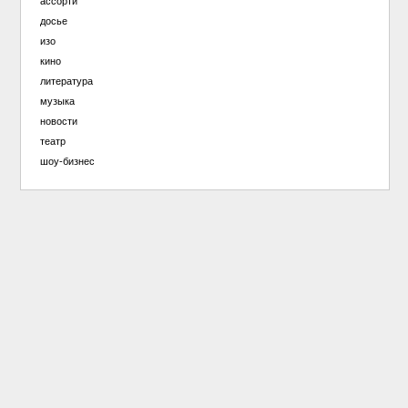
ассорти
досье
изо
кино
литература
музыка
новости
театр
шоу-бизнес