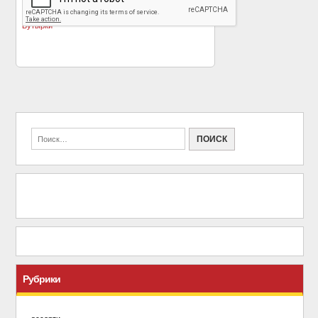
«
Звездный матч:
Еще один австрийский
Мамаев и Кокорин
художник — что
против сотрудников
дальше?!
»
Бутырки
Рубрики