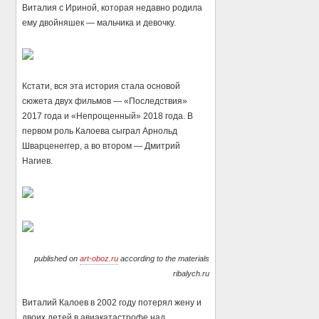
Виталия с Ириной, которая недавно родила
ему двойняшек — мальчика и девочку.
Кстати, вся эта история стала основой
сюжета двух фильмов — «Последствия»
2017 года и «Непрощенный» 2018 года. В
первом роль Калоева сыграл Арнольд
Шварценеггер, а во втором — Дмитрий
Нагиев.
published on
art-oboz.ru
according to the materials
ribalych.ru
Виталий Калоев в 2002 году потерял жену и
двоих детей в авиакатастрофе над