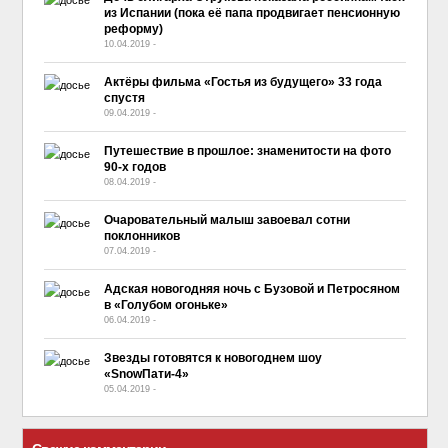
из Испании (пока её папа продвигает пенсионную
реформу)
10.04.2019
-
No Comment
Актёры фильма «Гостья из будущего» 33 года
спустя
09.04.2019
-
No Comment
Путешествие в прошлое: знаменитости на фото
90-х годов
08.04.2019
-
No Comment
Очаровательный малыш завоевал сотни
поклонников
07.04.2019
-
No Comment
Адская новогодняя ночь с Бузовой и Петросяном
в «Голубом огоньке»
06.04.2019
-
No Comment
Звезды готовятся к новогоднем шоу
«SnowПати-4»
05.04.2019
-
No Comment