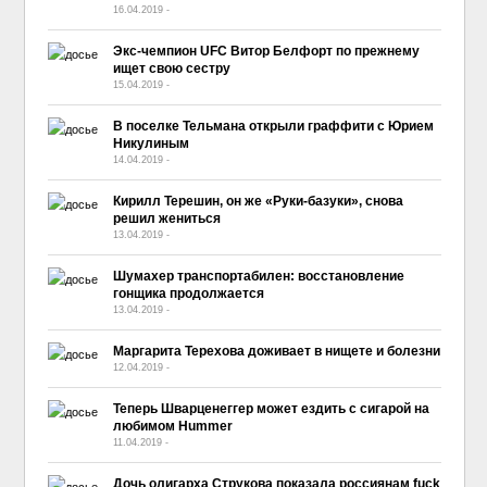
16.04.2019
-
No Comment
Экс-чемпион UFC Витор Белфорт по прежнему
ищет свою сестру
15.04.2019
-
No Comment
В поселке Тельмана открыли граффити с Юрием
Никулиным
14.04.2019
-
No Comment
Кирилл Терешин, он же «Руки-базуки», снова
решил жениться
13.04.2019
-
No Comment
Шумахер транспортабилен: восстановление
гонщика продолжается
13.04.2019
-
No Comment
Маргарита Терехова доживает в нищете и болезни
12.04.2019
-
No Comment
Теперь Шварценеггер может ездить с сигарой на
любимом Hummer
11.04.2019
-
No Comment
Дочь олигарха Струкова показала россиянам fuck