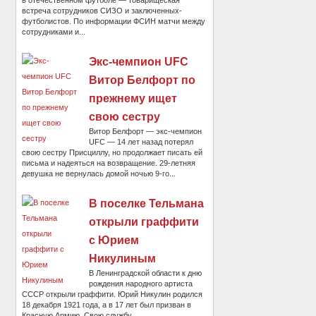
встреча сотрудников СИЗО и заключенных-
футболистов. По информации ФСИН матчи между
сотрудниками и...
Экс-чемпион UFC
Витор Белфорт по
прежнему ищет
свою сестру
Витор Белфорт — экс-чемпион
UFC — 14 лет назад потерял
свою сестру Присциллу, но продолжает писать ей
письма и надеяться на возвращение. 29-летняя
девушка не вернулась домой ночью 9-го...
В поселке Тельмана
открыли граффити
с Юрием
Никулиным
В Ленинградской области к дню
рождения народного артиста
СССР открыли граффити. Юрий Никулин родился
18 декабря 1921 года, а в 17 лет был призван в
Красную Армию. Свою службу...