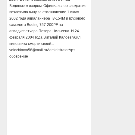
Боденским озером. Официальное следствие
возложило вину за столкновение 1 июля
2002 года авиалайнера Ту-154М и грузового
самолета Boeing 757-200PF на
авиадиспетчера Петера Нильсена. И 24
февраля 2004 года Виталий Калоев убил
виновника смерти своей...
volochkova58@mail.ru
Administrator
Арт-
обозрение