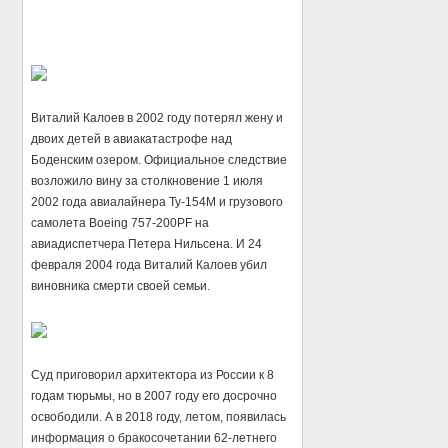
Виталий Калоев в 2002 году потерял жену и
двоих детей в авиакатастрофе над
Боденским озером. Официальное следствие
возложило вину за столкновение 1 июля
2002 года авиалайнера Ту-154М и грузового
самолета Boeing 757-200PF на
авиадиспетчера Петера Нильсена. И 24
февраля 2004 года Виталий Калоев убил
виновника смерти своей семьи.
Суд приговорил архитектора из России к 8
годам тюрьмы, но в 2007 году его досрочно
освободили. А в 2018 году, летом, появилась
информация о бракосочетании 62-летнего