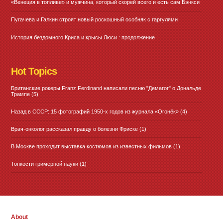
«Венеция в топливе» и мужчина, который скорей всего и есть сам Бэнкси
Пугачева и Галкин строят новый роскошный особняк с гаргулями
История бездомного Криса и крысы Люси : продолжение
Hot Topics
Британские рокеры Franz Ferdinand написали песню "Демагог" о Дональде
Трампе
(5)
Назад в СССР: 15 фотографий 1950-х годов из журнала «Огонёк»
(4)
Врач-онколог рассказал правду о болезни Фриске
(1)
В Москве проходит выставка костюмов из известных фильмов
(1)
Тонкости гримёрной науки
(1)
About