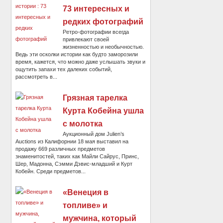
73 интересных и
редких фотографий
Ретро-фотографии всегда
привлекают своей
жизненностью и необычностью.
Ведь эти осколки истории как будто заморозили
время, кажется, что можно даже услышать звуки и
ощутить запахи тех далеких событий,
рассмотреть в...
Грязная тарелка
Курта Кобейна ушла
с молотка
Аукционный дом Julien’s
Auctions из Калифорнии 18 мая выставил на
продажу 669 различных предметов
знаменитостей, таких как Майли Сайрус, Принс,
Шер, Мадонна, Сэмми Дэвис-младший и Курт
Кобейн. Среди предметов...
«Венеция в
топливе» и
мужчина, который