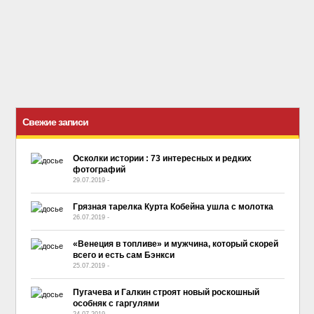
Свежие записи
Осколки истории : 73 интересных и редких
фотографий
29.07.2019
-
No Comment
Грязная тарелка Курта Кобейна ушла с молотка
26.07.2019
-
No Comment
«Венеция в топливе» и мужчина, который скорей
всего и есть сам Бэнкси
25.07.2019
-
No Comment
Пугачева и Галкин строят новый роскошный
особняк с гаргулями