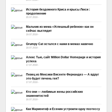
24.07.2019
-
No Comment
История бездомного Криса и крысы Люси :
продолжение
20.07.2019
-
No Comment
Мальчик из мема «Успешный ребенок» как он
сейчас выглядит
19.07.2019
-
No Comment
Grumpy Cat остался с нами в мемах навечно
18.07.2019
-
No Comment
Алекс Тью, сайт Million Dollar Homepage и история
успеха
17.07.2019
-
No Comment
Певец из Мексики Висенте Фернандез — А вдруг
это будет печень гея?
17.07.2019
-
No Comment
Кто они — любимые жены российских
знаменитостей
16.07.2019
-
No Comment
Как Мариенгоф и Есенин устроили одну поэтессу