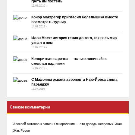
греть им постель
15.07.2019
-
No Comment
Конор Макгрегор пригласил болельщика вместе
посмотреть турнир
14.07.2019
-
No Comment
Илон Маск: история гения до того, как весь мир
узнал о нем
13.07.2019
-
No Comment
Колоритная парочка — только ленивый не
смеялся над ними
12.07.2019
-
No Comment
С Мадонны охрана аэропорта Нью-Йорка сняла
паранджу
11.07.2019
-
No Comment
Свежие комментарии
Алексей Антонов
к записи
Оскорбления — это доводы неправых. Жан
Жак Руссо