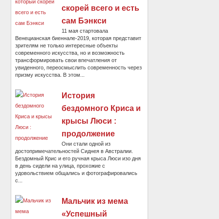
скорей всего и есть
сам Бэнкси
11 мая стартовала
Венецианская биеннале-2019, которая представит
зрителям не только интересные объекты
современного искусства, но и возможность
трансформировать свои впечатления от
увиденного, переосмыслить современность через
призму искусства. В этом...
История
бездомного Криса и
крысы Люси :
продолжение
Они стали одной из
достопримечательностей Сиднея в Австралии.
Бездомный Крис и его ручная крыса Люси изо дня
в день сидели на улица, прохожие с
удовольствием общались и фотографировались
с...
Мальчик из мема
«Успешный