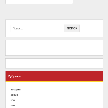
Рубрики
ассорти
досье
изо
кино