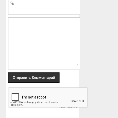
«
История бездомного
«Венеция в топливе» и
Криса и крысы Люси :
мужчина, который
продолжение
скорей всего и есть
сам Бэнкси
»