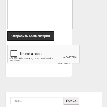
«
Илон Маск: история
Как Мариенгоф и
гения до того, как весь
Есенин устроили одну
мир узнал о нем
поэтессу греть им
постель
»