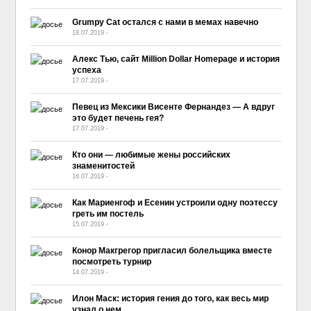
Grumpy Cat остался с нами в мемах навечно
18.07.2019
-
No Comment
Алекс Тью, сайт Million Dollar Homepage и история
успеха
17.07.2019
-
No Comment
Певец из Мексики Висенте Фернандез — А вдруг
это будет печень гея?
17.07.2019
-
No Comment
Кто они — любимые жены российских
знаменитостей
16.07.2019
-
No Comment
Как Мариенгоф и Есенин устроили одну поэтессу
греть им постель
15.07.2019
-
No Comment
Конор Макгрегор пригласил болельщика вместе
посмотреть турнир
14.07.2019
-
No Comment
Илон Маск: история гения до того, как весь мир
узнал о нем