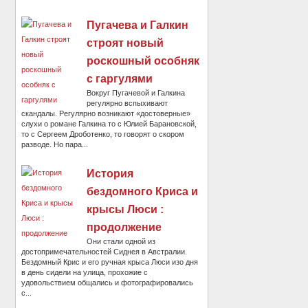
Пугачева и Галкин
строят новый
роскошный особняк
с гаргулями
Вокруг Пугачевой и Галкина
регулярно вспыхивают
скандалы. Регулярно возникают «достоверные»
слухи о романе Галкина то с Юлией Барановской,
то с Сергеем Дроботенко, то говорят о скором
разводе. Но пара...
История
бездомного Криса и
крысы Люси :
продолжение
Они стали одной из
достопримечательностей Сиднея в Австралии.
Бездомный Крис и его ручная крыса Люси изо дня
в день сидели на улица, прохожие с
удовольствием общались и фотографировались
с...