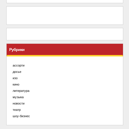
Рубрики
ассорти
досье
изо
кино
литература
музыка
новости
театр
шоу-бизнес