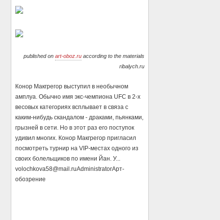
published on
art-oboz.ru
according to the materials
ribalych.ru
Конор Макгрегор выступил в необычном
амплуа. Обычно имя экс-чемпиона UFC в 2-х
весовых категориях всплывает в связа с
каким-нибудь скандалом - драками, пьянками,
грызней в сети. Но в этот раз его поступок
удивил многих. Конор Макгрегор пригласил
посмотреть турнир на VIP-местах одного из
своих болельщиков по имени Йан. У...
volochkova58@mail.ru
Administrator
Арт-
обозрение