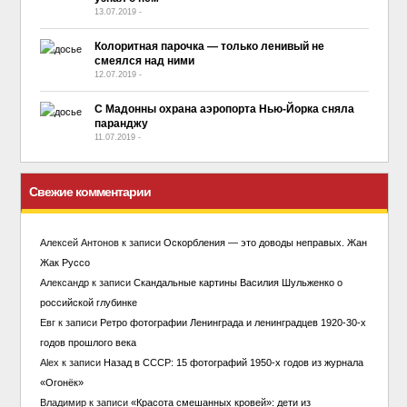
13.07.2019
-
No Comment
Колоритная парочка — только ленивый не
смеялся над ними
12.07.2019
-
No Comment
С Мадонны охрана аэропорта Нью-Йорка сняла
паранджу
11.07.2019
-
No Comment
Свежие комментарии
Алексей Антонов
к записи
Оскорбления — это доводы неправых. Жан
Жак Руссо
Александр
к записи
Скандальные картины Василия Шульженко о
российской глубинке
Евг
к записи
Ретро фотографии Ленинграда и ленинградцев 1920-30-х
годов прошлого века
Alex
к записи
Назад в СССР: 15 фотографий 1950-х годов из журнала
«Огонёк»
Владимир
к записи
«Красота смешанных кровей»: дети из