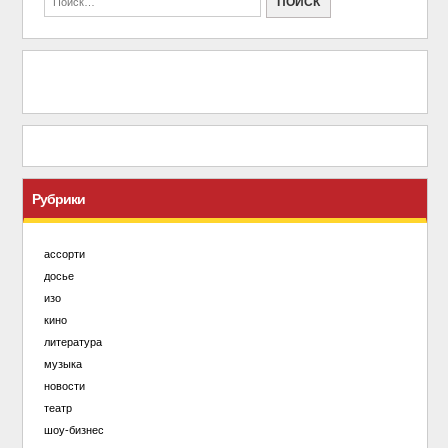
Рубрики
ассорти
досье
изо
кино
литература
музыка
новости
театр
шоу-бизнес