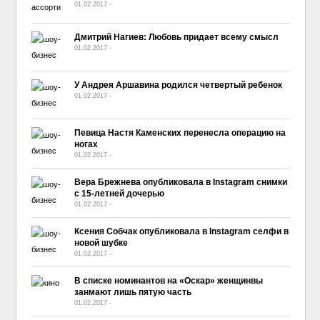
01.02.2017
-
No Comment
Дмитрий Нагиев: Любовь придает всему смысл
01.02.2017
-
No Comment
У Андрея Аршавина родился четвертый ребенок
01.02.2017
-
No Comment
Певица Настя Каменских перенесла операцию на
ногах
01.02.2017
-
No Comment
Вера Брежнева опубликовала в Instagram снимки
с 15-летней дочерью
01.02.2017
-
No Comment
Ксения Собчак опубликовала в Instagram селфи в
новой шубке
01.02.2017
-
No Comment
В списке номинантов на «Оскар» женщинвы
занмают лишь пятую часть
01.02.2017
-
No Comment