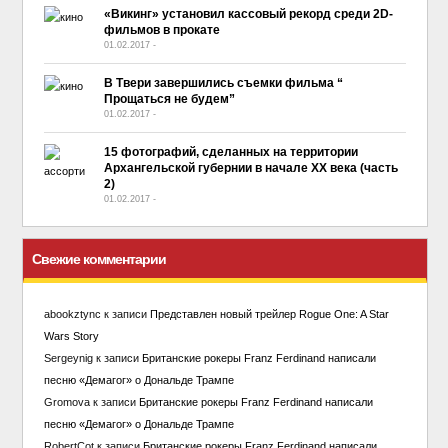
«Викинг» установил кассовый рекорд среди 2D-
фильмов в прокате
01.02.2017
-
No Comment
В Твери завершились съемки фильма “
Прощаться не будем”
01.02.2017
-
No Comment
15 фотографий, сделанных на территории
Архангельской губернии в начале ХХ века (часть
2)
01.02.2017
-
No Comment
Свежие комментарии
abookztync
к записи
Представлен новый трейлер Rogue One: A Star
Wars Story
Sergeynig
к записи
Британские рокеры Franz Ferdinand написали
песню «Демагог» о Дональде Трампе
Gromova
к записи
Британские рокеры Franz Ferdinand написали
песню «Демагог» о Дональде Трампе
RobertCot
к записи
Британские рокеры Franz Ferdinand написали