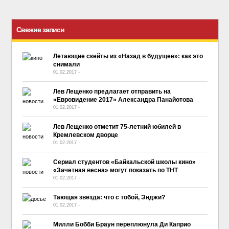
Свежие записи
Летающие скейты из «Назад в будущее»: как это
снимали
01.02.2017
-
No Comment
Лев Лещенко предлагает отправить на
«Евровидение 2017» Александра Панайотова
01.02.2017
-
No Comment
Лев Лещенко отметит 75-летний юбилей в
Кремлевском дворце
01.02.2017
-
No Comment
Сериал студентов «Байкальской школы кино»
«Зачетная весна» могут показать по ТНТ
01.02.2017
-
No Comment
Тающая звезда: что с тобой, Энджи?
01.02.2017
-
No Comment
Милли Бобби Браун переплюнула Ди Каприо