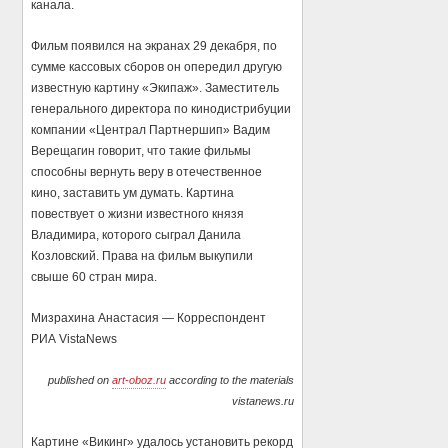
канала.
Фильм появился на экранах 29 декабря, по
сумме кассовых сборов он опередил другую
известную картину «Экипаж». Заместитель
генерального директора по кинодистрибуции
компании «Централ Партнершип» Вадим
Верещагин говорит, что такие фильмы
способны вернуть веру в отечественное
кино, заставить ум думать. Картина
повествует о жизни известного князя
Владимира, которого сыграл Данила
Козловский. Права на фильм выкупили
свыше 60 стран мира.
Мизрахина Анастасия — Корреспондент
РИА VistaNews
published on
art-oboz.ru
according to the materials
vistanews.ru
Картине «Викинг» удалось установить рекорд