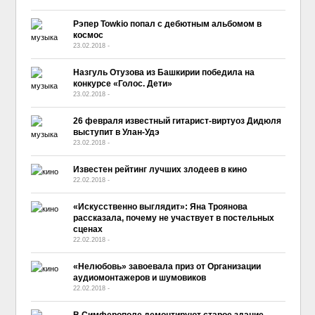
Рэпер Towkio попал с дебютным альбомом в
космос
23.02.2018
-
No Comment
Назгуль Отузова из Башкирии победила на
конкурсе «Голос. Дети»
23.02.2018
-
No Comment
26 февраля известный гитарист-виртуоз Дидюля
выступит в Улан-Удэ
23.02.2018
-
No Comment
Известен рейтинг лучших злодеев в кино
22.02.2018
-
No Comment
«Искусственно выглядит»: Яна Троянова
рассказала, почему не участвует в постельных
сценах
22.02.2018
-
No Comment
«Нелюбовь» завоевала приз от Организации
аудиомонтажеров и шумовиков
22.02.2018
-
No Comment
В Симферополе демонтируют старое здание