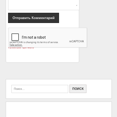
«
Дочь уральского
Лучшие фильмы
миллионера снялась в
советского кино. 1959
совместном клипе с
год
»
Галкиным про мать