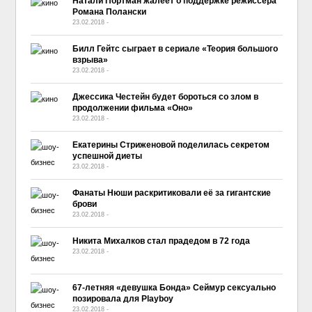
Натали Портман жалеет о поддержке режиссера
Романа Полански
23.02.2018
-
No Comment
Билл Гейтс сыграет в сериале «Теория большого
взрыва»
23.02.2018
-
No Comment
Джессика Честейн будет бороться со злом в
продолжении фильма «Оно»
23.02.2018
-
No Comment
Екатерины Стриженовой поделилась секретом
успешной диеты
23.02.2018
-
No Comment
Фанаты Нюши раскритиковали её за гигантские
брови
23.02.2018
-
No Comment
Никита Михалков стал прадедом в 72 года
23.02.2018
-
No Comment
67-летняя «девушка Бонда» Сеймур сексуально
позировала для Playboy
23.02.2018
-
No Comment