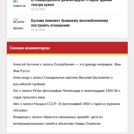
театра кукол
22.02.2018
-
No Comment
Бузова поможет бывшему возлюбленному
построить отношения
22.02.2018
-
No Comment
Свежие комментарии
Алексей Антонов
к записи
Оскорбления — это доводы неправых. Жан
Жак Руссо
Александр
к записи
Скандальные картины Василия Шульженко о
российской глубинке
Евг
к записи
Ретро фотографии Ленинграда и ленинградцев 1920-30-х
годов прошлого века
Alex
к записи
Назад в СССР: 15 фотографий 1950-х годов из журнала
«Огонёк»
Владимир
к записи
«Красота смешанных кровей»: дети из
интернациональных семей в объективе Наиры Оганесян