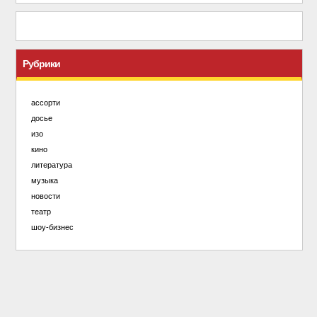
Рубрики
ассорти
досье
изо
кино
литература
музыка
новости
театр
шоу-бизнес