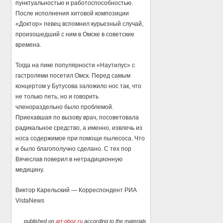
пунктуальностью и работоспособностью.
После исполнения хитовой композиции
«Доктор» певец вспомнил курьезный случай,
произошедший с ним в Омске в советские
времена.
Тогда на пике популярности «Наутилус» с
гастролями посетил Омск. Перед самым
концертом у Бутусова заложило нос так, что
не только петь, но и говорить
членораздельно было проблемой.
Приехавшая по вызову врач, посоветовала
радикальное средство, а именно, извлечь из
носа содержимое при помощи пылесоса. Что
и было благополучно сделано. С тех пор
Вячеслав поверил в нетрадиционную
медицину.
Виктор Карельский — Корреспондент РИА
VistaNews
published on
art-oboz.ru
according to the materials