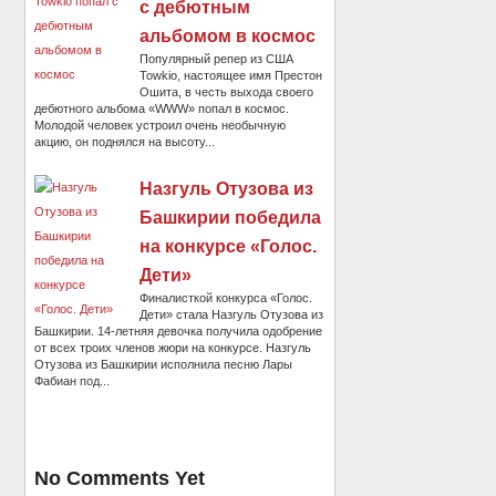
с дебютным
альбомом в космос
Популярный репер из США
Towkio, настоящее имя Престон
Ошита, в честь выхода своего
дебютного альбома «WWW» попал в космос.
Молодой человек устроил очень необычную
акцию, он поднялся на высоту...
Назгуль Отузова из
Башкирии победила
на конкурсе «Голос.
Дети»
Финалисткой конкурса «Голос.
Дети» стала Назгуль Отузова из
Башкирии. 14-летняя девочка получила одобрение
от всех троих членов жюри на конкурсе. Назгуль
Отузова из Башкирии исполнила песню Лары
Фабиан под...
No Comments Yet