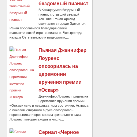
бездомный пианист
В Канаде умер бездомный
пианист, ставший звездой
YouTube. Райан Арканд
скончался в городе Эдмонтон.
Райан прославился благодаря своей
фантастической игре на пианино. Четыре года
назад в Сеть выложили видеоролик,...
Пьяная Дженнифер
Лоуренс
опозорилась на
церемонии
вручения премии
«Оскар»
Дженнифер Лоуренс пришла на
церемонию вручения премии
«Оскар» явно в неадекватном состоянии. Актриса,
с бокалом спиртного в руке опозорилась,
перепрыгивая через кресла зрительного зала.
Лоуренс, которая входит в число...
Сериал «Черное