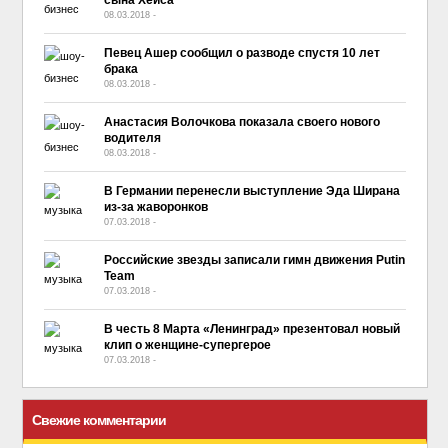
08.03.2018
-
No Comment
Певец Ашер сообщил о разводе спустя 10 лет
брака
08.03.2018
-
No Comment
Анастасия Волочкова показала своего нового
водителя
08.03.2018
-
No Comment
В Германии перенесли выступление Эда Ширана
из-за жаворонков
07.03.2018
-
No Comment
Российские звезды записали гимн движения Putin
Team
07.03.2018
-
No Comment
В честь 8 Марта «Ленинград» презентовал новый
клип о женщине-супергерое
07.03.2018
-
No Comment
Свежие комментарии