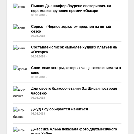
Пьяная Дженнифер Лоуренс опозорилась на
церемонии вручения премии «Оскар»
08.03.2018
-
No Comment
Сериал «Черное зеркало» продлен на пятый
сезон
08.03.2018
-
No Comment
Составлен список наиболее худших платьев на
«Оскаре»
08.03.2018
-
No Comment
Советские актеры, которых чаще всего снимали в
кино
08.03.2018
-
No Comment
Для своего бракосочетания Эд Ширан построил
часовню
08.03.2018
-
No Comment
Джуд Лоу собирается жениться
08.03.2018
-
No Comment
Джессика Альба показала фото двухмесячного
сына Хейса