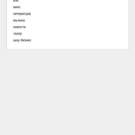
изо
кино
литература
музыка
новости
театр
шоу-бизнес