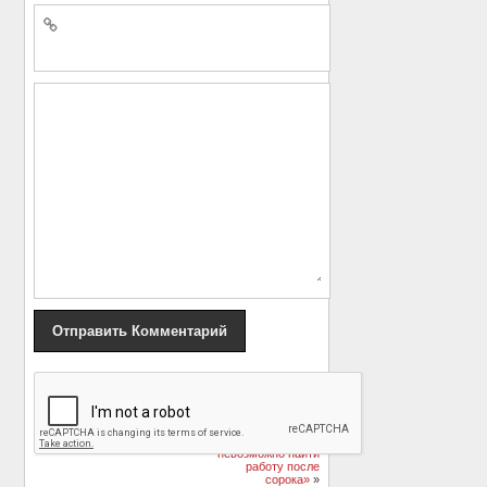
«
Определены лучшие
«Никогда не верьте
хиты рэпа начала
тем актрисам,
2018 года
которые говорят, что
невозможно найти
работу после
сорока»
»