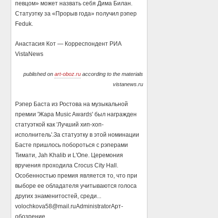
певцом» может назвать себя Дима Билан.
Статуэтку за «Прорыв года» получил рэпер
Feduk.
Анастасия Кот — Корреспондент РИА
VistaNews
published on
art-oboz.ru
according to the materials
vistanews.ru
Рэпер Баста из Ростова на музыкальной
премии 'Жара Music Awards' был награжден
статуэткой как 'Лучший хип-хоп-
исполнитель'.За статуэтку в этой номинации
Басте пришлось побороться с рэперами
Тимати, Jah Khalib и L'One. Церемония
вручения проходила Crocus City Hall.
Особенностью премия является то, что при
выборе ее обладателя учитываются голоса
других знаменитостей, среди...
volochkova58@mail.ru
Administrator
Арт-
обозрение