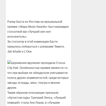
Рэпер Баста из Ростова на музыкальной
премии «Жара Music Awards» был награжден
статуэткой как «Лучший хип-хоп-
исполнитель».
За статуэтку в этой номинации Басте
пришлось побороться с рэперами Тимати,
Jah Khalib и L’One.
Церемония вручения проходила Crocus
City Hall. Особенностью премия является то,
что при выборе ее обладателя учитываются
голоса других знаменитостей, среди которых
звезды эстрады, кино, театра и многие
другие.
Таким образом голосующие признали
«Артистом года» Григорий Лепса, «Лучшей
певицей» стала Ани Лорак, а «Лучшим