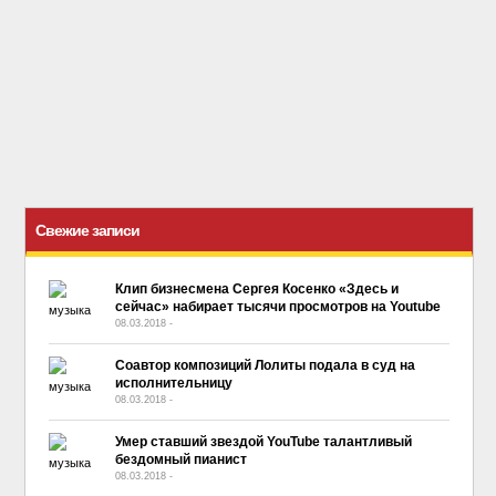
Свежие записи
Клип бизнесмена Сергея Косенко «Здесь и
сейчас» набирает тысячи просмотров на Youtube
08.03.2018
-
No Comment
Соавтор композиций Лолиты подала в суд на
исполнительницу
08.03.2018
-
No Comment
Умер ставший звездой YouTube талантливый
бездомный пианист
08.03.2018
-
No Comment