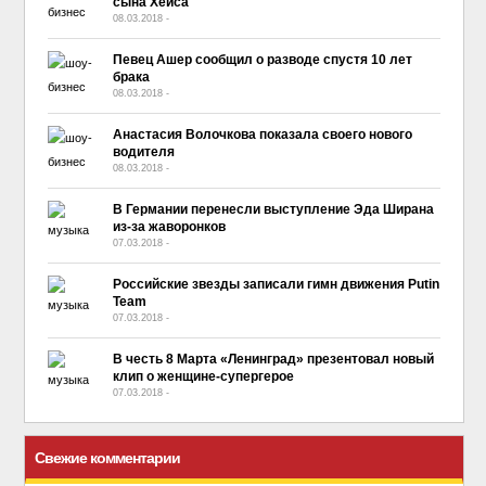
сына Хейса
08.03.2018
-
No Comment
Певец Ашер сообщил о разводе спустя 10 лет
брака
08.03.2018
-
No Comment
Анастасия Волочкова показала своего нового
водителя
08.03.2018
-
No Comment
В Германии перенесли выступление Эда Ширана
из-за жаворонков
07.03.2018
-
No Comment
Российские звезды записали гимн движения Putin
Team
07.03.2018
-
No Comment
В честь 8 Марта «Ленинград» презентовал новый
клип о женщине-супергерое
07.03.2018
-
No Comment
Свежие комментарии