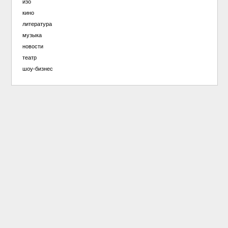
изо
кино
литература
музыка
новости
театр
шоу-бизнес