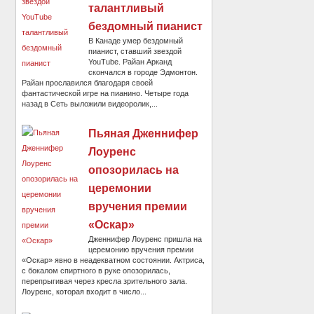
талантливый
бездомный пианист
В Канаде умер бездомный
пианист, ставший звездой
YouTube. Райан Арканд
скончался в городе Эдмонтон.
Райан прославился благодаря своей
фантастической игре на пианино. Четыре года
назад в Сеть выложили видеоролик,...
Пьяная Дженнифер
Лоуренс
опозорилась на
церемонии
вручения премии
«Оскар»
Дженнифер Лоуренс пришла на
церемонию вручения премии
«Оскар» явно в неадекватном состоянии. Актриса,
с бокалом спиртного в руке опозорилась,
перепрыгивая через кресла зрительного зала.
Лоуренс, которая входит в число...