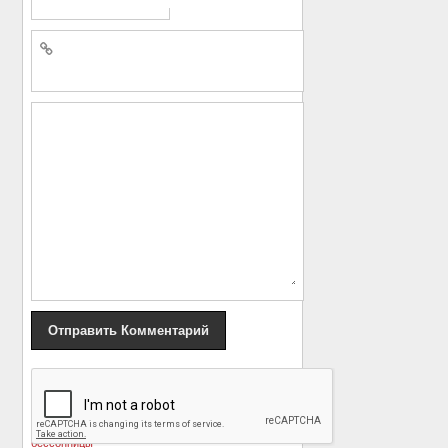
«
Диджей записал
Ростовский рэпер
альбом, который
Баста стал лучшим
избавляет от
рэпером России
»
бессонницы