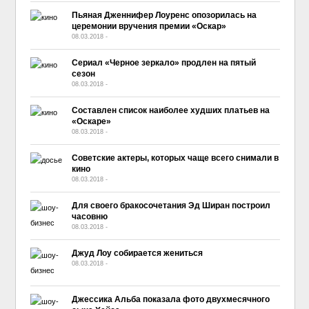
Пьяная Дженнифер Лоуренс опозорилась на
церемонии вручения премии «Оскар»
08.03.2018
-
No Comment
Сериал «Черное зеркало» продлен на пятый
сезон
08.03.2018
-
No Comment
Составлен список наиболее худших платьев на
«Оскаре»
08.03.2018
-
No Comment
Советские актеры, которых чаще всего снимали в
кино
08.03.2018
-
No Comment
Для своего бракосочетания Эд Ширан построил
часовню
08.03.2018
-
No Comment
Джуд Лоу собирается жениться
08.03.2018
-
No Comment
Джессика Альба показала фото двухмесячного