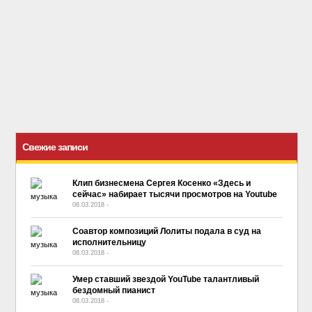
Свежие записи
Клип бизнесмена Сергея Косенко «Здесь и
сейчас» набирает тысячи просмотров на Youtube
08.03.2018
-
No Comment
Соавтор композиций Лолиты подала в суд на
исполнительницу
08.03.2018
-
No Comment
Умер ставший звездой YouTube талантливый
бездомный пианист
08.03.2018
-
No Comment