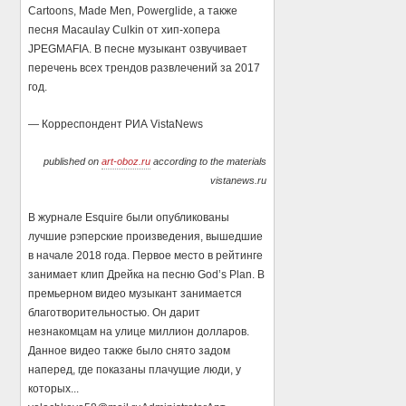
Cartoons, Made Men, Powerglide, а также
песня Macaulay Culkin от хип-хопера
JPEGMAFIA. В песне музыкант озвучивает
перечень всех трендов развлечений за 2017
год.
— Корреспондент РИА VistaNews
published on
art-oboz.ru
according to the materials
vistanews.ru
В журнале Esquire были опубликованы
лучшие рэперские произведения, вышедшие
в начале 2018 года. Первое место в рейтинге
занимает клип Дрейка на песню God’s Plan. В
премьерном видео музыкант занимается
благотворительностью. Он дарит
незнакомцам на улице миллион долларов.
Данное видео также было снято задом
наперед, где показаны плачущие люди, у
которых...