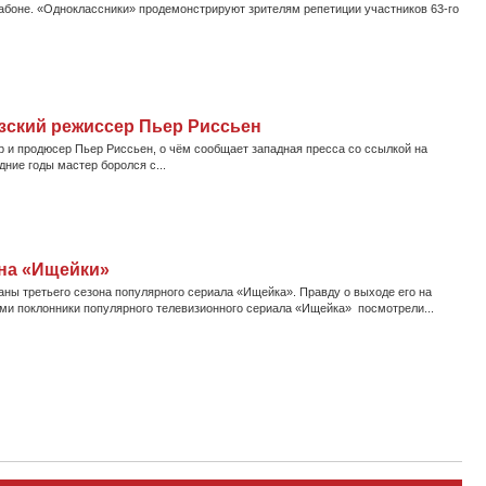
сабоне. «Одноклассники» продемонстрируют зрителям репетиции участников 63-го
зский режиссер Пьер Риссьен
р и продюсер Пьер Риссьен, о чём сообщает западная пресса со ссылкой на
дние годы мастер боролся с...
она «Ищейки»
ны третьего сезона популярного сериала «Ищейка». Правду о выходе его на
ми поклонники популярного телевизионного сериала «Ищейка» посмотрели...