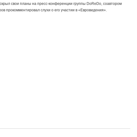
аскрыл свои планы на пресс-конференции группы DoReDo, соавтором
ров прокомментировал слухи о его участии в «Евровидения».