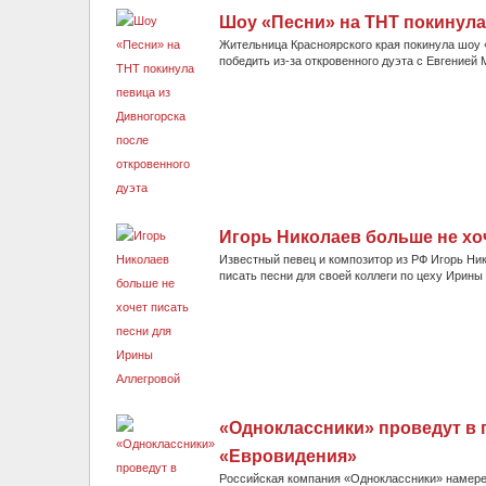
Шоу «Песни» на ТНТ покинула
Жительница Красноярского края покинула шоу 
победить из-за откровенного дуэта с Евгенией
Игорь Николаев больше не хо
Известный певец и композитор из РФ Игорь Ник
писать песни для своей коллеги по цеху Ирины 
«Одноклассники» проведут в 
«Евровидения»
Российская компания «Одноклассники» намерен