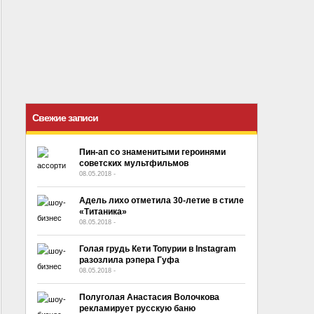
Свежие записи
Пин-ап со знаменитыми героинями
советских мультфильмов
08.05.2018
-
No Comment
Адель лихо отметила 30-летие в стиле
«Титаника»
08.05.2018
-
No Comment
Голая грудь Кети Топурии в Instagram
разозлила рэпера Гуфа
08.05.2018
-
No Comment
Полуголая Анастасия Волочкова
рекламирует русскую баню