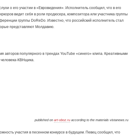
ухи о его участии в «Евровидения». Исполнитель сообщил, что в его
иркоров видит себя в роли продюсера, композитора или участника группы
нференции группы DoReDo. Известно, что российский исполнитель стал
оторые представляют Молдавию.
имя авторов популярного в трендах YouTube «синего» клипа. Креативными
 человека-КВНщика.
published on
art-oboz.ru
according to the materials vistanews.ru
жность участия в песенном конкурсе в будущем. Певец сообщил, что