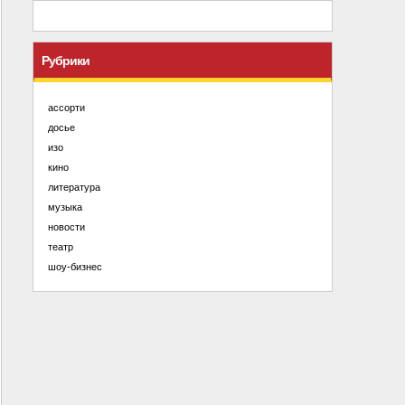
Рубрики
ассорти
досье
изо
кино
литература
музыка
новости
театр
шоу-бизнес