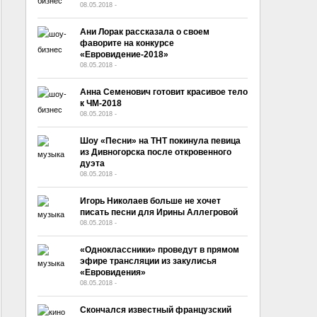
08.05.2018
-
No Comment
Ани Лорак рассказала о своем
фаворите на конкурсе
«Евровидение-2018»
08.05.2018
-
No Comment
Анна Семенович готовит красивое тело
к ЧМ-2018
08.05.2018
-
No Comment
Шоу «Песни» на ТНТ покинула певица
из Дивногорска после откровенного
дуэта
08.05.2018
-
No Comment
Игорь Николаев больше не хочет
писать песни для Ирины Аллегровой
08.05.2018
-
No Comment
«Одноклассники» проведут в прямом
эфире трансляции из закулисья
«Евровидения»
08.05.2018
-
No Comment
Скончался известный французский