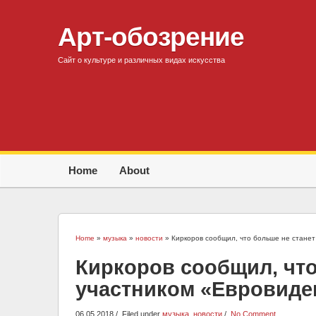
Арт-обозрение
Сайт о культуре и различных видах искусства
Home
About
Home
»
музыка
»
новости
» Киркоров сообщил, что больше не станет
Киркоров сообщил, что
участником «Евровиде
06.05.2018
Filed under
музыка
,
новости
No Comment