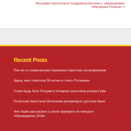
Лопырёва трогательно поздравила Баскова с завершением
«Матрёшка Festival»
»
Recent Posts
Пин-ап со знаменитыми героинями советских мультфильмов
Адель лихо отметила 30-летие в стиле «Титаника»
Голая грудь Кети Топурии в Instagram разозлила рэпера Гуфа
Полуголая Анастасия Волочкова рекламирует русскую баню
Ани Лорак рассказала о своем фаворите на конкурсе
«Евровидение-2018»