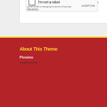
«
«Заповедный спецназ» из Бурятии вдохновил создателей
художественного сериала
About This Theme
Pinsimo
онлайн казино