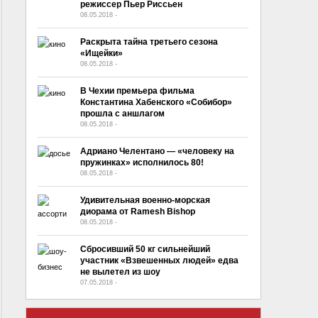
режиссер Пьер Риссьен
08.05.2018
-
No Comment
Раскрыта тайна третьего сезона
«Ищейки»
08.05.2018
-
No Comment
В Чехии премьера фильма
Константина Хабенского «Собибор»‍
прошла с аншлагом
08.05.2018
-
No Comment
Адриано Челентано — «человеку на
пружинках» исполнилось 80!
08.05.2018
-
No Comment
Удивительная военно-морская
диорама от Ramesh Bishop
08.05.2018
-
No Comment
Сбросивший 50 кг сильнейший
участник «Взвешенных людей» едва
не вылетел из шоу
07.05.2018
-
No Comment