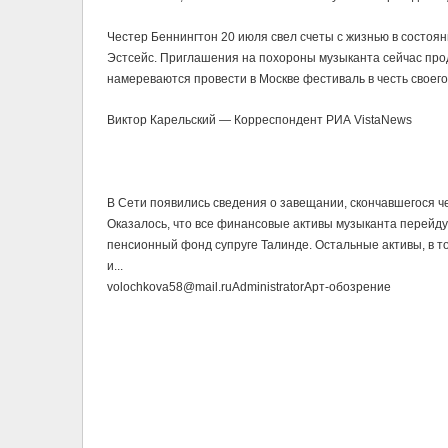
Честер Беннингтон 20 июля свел счеты с жизнью в состоя
Эстсейс. Приглашения на похороны музыканта сейчас про
намереваются провести в Москве фестиваль в честь своего
Виктор Карельский — Корреспондент РИА VistaNews
В Сети появились сведения о завещании, скончавшегося че
Оказалось, что все финансовые активы музыканта перейду
пенсионный фонд супруге Талинде. Остальные активы, в т
и...
volochkova58@mail.ru
Administrator
Арт-обозрение