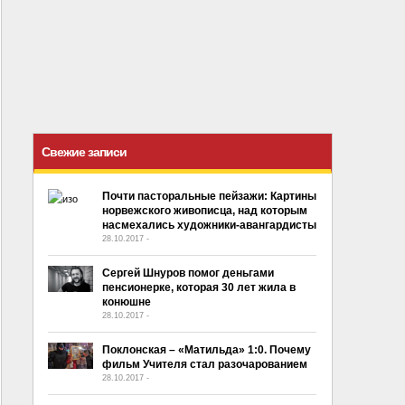
Свежие записи
Почти пасторальные пейзажи: Картины
норвежского живописца, над которым
насмехались художники-авангардисты
28.10.2017
-
No Comment
Сергей Шнуров помог деньгами
пенсионерке, которая 30 лет жила в
конюшне
28.10.2017
-
No Comment
Поклонская – «Матильда» 1:0. Почему
фильм Учителя стал разочарованием
28.10.2017
-
No Comment