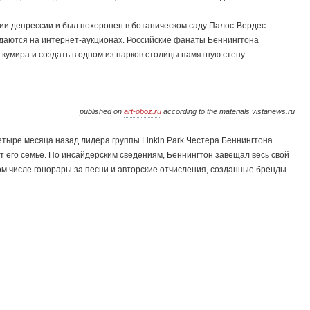
нии депрессии и был похоронен в ботаническом саду Палос-Вердес-
даются на интернет-аукционах. Российские фанаты Беннингтона
 кумира и создать в одном из парков столицы памятную стену.
published on
art-oboz.ru
according to the materials vistanews.ru
тыре месяца назад лидера группы Linkin Park Честера Беннингтона.
т его семье. По инсайдерским сведениям, Беннингтон завещал весь свой
ом числе гонорары за песни и авторские отчисления, созданные бренды