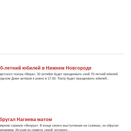
70-летний юбилей в Нижнем Новгороде
етского театра «Вера», 30 октября будет праздновать свой 70-летний юбилей.
дском Доме актёров в ровно в 17:00. Театр будет праздновать юбилей...
бругал Нагиева матом
лярном сериале «Физрук». В конце своего выступления на съёмках, он обругал
нарием. Исходя из сюжета, герой, которого...