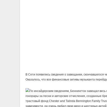
В Сети появились сведения о завещании, скончавшегося че
Оказалось, что все финансовые активы музыканта перейдут
По инсайдерским сведениям, Беннингтон завещал весь с
гонорары за песни и авторские отчисления, созданные б
трастовый фонд Chester and Talinda Bennington Family Trus
зависимости, он очень любил свою жену и шестерых детей,