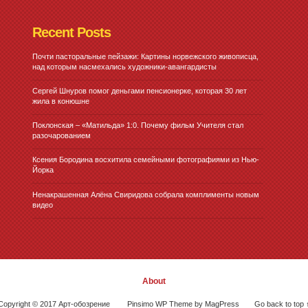
Recent Posts
Почти пасторальные пейзажи: Картины норвежского живописца,
над которым насмехались художники-авангардисты
Сергей Шнуров помог деньгами пенсионерке, которая 30 лет
жила в конюшне
Поклонская – «Матильда» 1:0. Почему фильм Учителя стал
разочарованием
Ксения Бородина восхитила семейными фотографиями из Нью-
Йорка
Ненакрашенная Алёна Свиридова собрала комплименты новым
видео
About
Copyright © 2017 Арт-обозрение
Pinsimo WP Theme by MagPress
Go back to top 