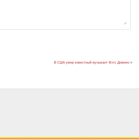
В США умер известный музыкант Фэтс Домино
»