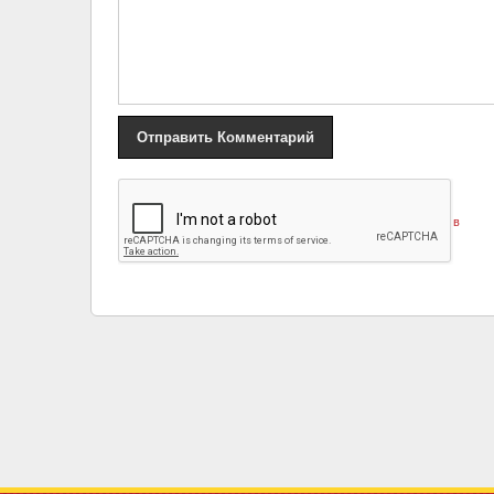
«
Мэрилин Мэнсон уволил бас-гитариста из-за подозрений в
изнасиловании