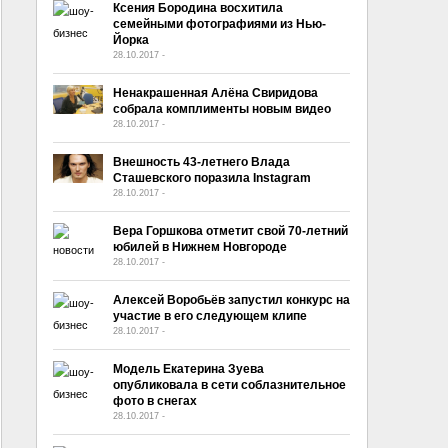
Ксения Бородина восхитила
семейными фотографиями из Нью-
Йорка
28.10.2017
-
No Comment
Ненакрашенная Алёна Свиридова
собрала комплименты новым видео
28.10.2017
-
No Comment
Внешность 43-летнего Влада
Сташевского поразила Instagram
28.10.2017
-
No Comment
Вера Горшкова отметит свой 70-летний
юбилей в Нижнем Новгороде
28.10.2017
-
No Comment
Алексей Воробьёв запустил конкурс на
участие в его следующем клипе
28.10.2017
-
No Comment
Модель Екатерина Зуева
опубликовала в сети соблазнительное
фото в снегах
28.10.2017
-
No Comment