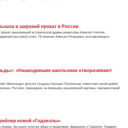
вышла в широкий прокат в России
ий прокат нашумевшей исторической драмы режиссёра Алексея Учителя
иданный кассовый успех. По мнению Алексея Рязанцева, возглавляющего
ильды»: «Нашкодившие школьники отворачивают
лей «Матильды» депутат Госдумы Наталья Поклонская, известная своей крайне
 фильму. Россиян, пришедших на премьеру нашумевшей картины, парламентарий
рейлер новой «Годзиллы»
ь курицу, несущую золотые яйца» и продолжает франшизу о Годзилле. Недавно