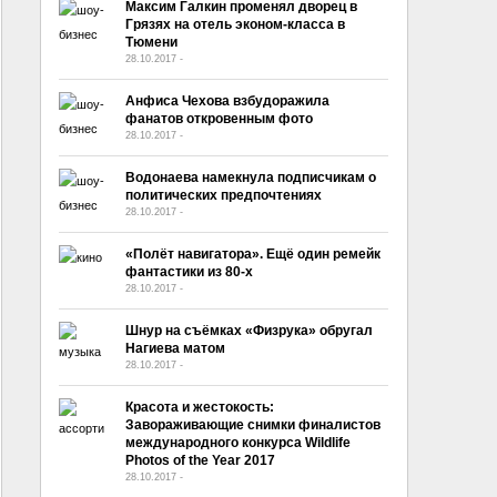
Максим Галкин променял дворец в
Грязях на отель эконом-класса в
Тюмени
28.10.2017
-
No Comment
Анфиса Чехова взбудоражила
фанатов откровенным фото
28.10.2017
-
No Comment
Водонаева намекнула подписчикам о
политических предпочтениях
28.10.2017
-
No Comment
«Полёт навигатора». Ещё один ремейк
фантастики из 80-х
28.10.2017
-
No Comment
Шнур на съёмках «Физрука» обругал
Нагиева матом
28.10.2017
-
No Comment
Красота и жестокость:
Завораживающие снимки финалистов
международного конкурса Wildlife
Photos of the Year 2017
28.10.2017
-
No Comment