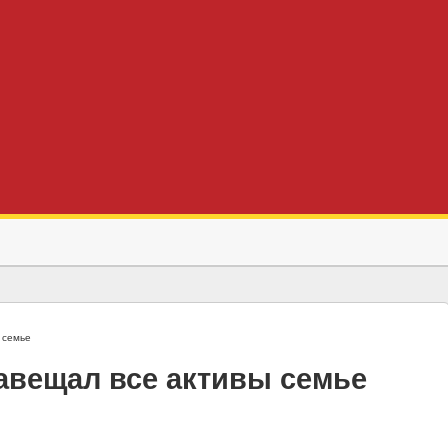
 семье
завещал все активы семье