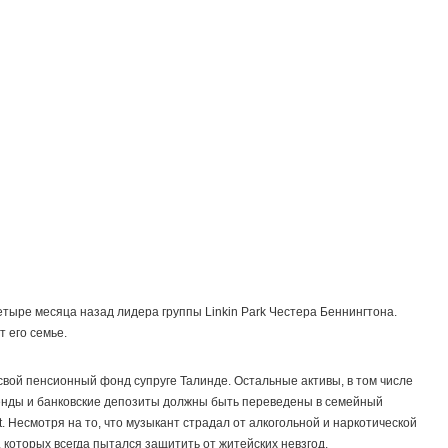
тыре месяца назад лидера группы Linkin Park Честера Беннингтона.
 его семье.
вой пенсионный фонд супруге Талинде. Остальные активы, в том числе
ренды и банковские депозиты должны быть переведены в семейный
t. Несмотря на то, что музыкант страдал от алкогольной и наркотической
 которых всегда пытался защитить от житейских невзгод.