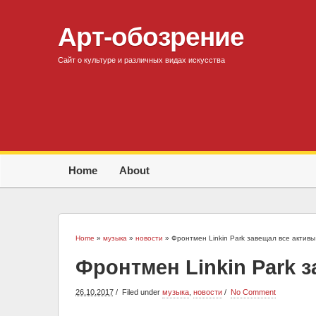
Арт-обозрение
Сайт о культуре и различных видах искусства
Home
About
Home
»
музыка
»
новости
» Фронтмен Linkin Park завещал все активы
Фронтмен Linkin Park 
26.10.2017
Filed under
музыка
,
новости
No Comment