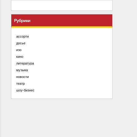
Рубрики
ассорти
досье
изо
кино
литература
музыка
новости
театр
шоу-бизнес