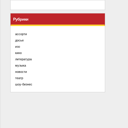
Рубрики
ассорти
досье
изо
кино
литература
музыка
новости
театр
шоу-бизнес