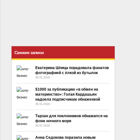
Свежие записи
Екатерина Шпица порадовала фанатов
фотографией с ёлкой из бутылок
30.01.2018
-
No Comment
$1000 за публикацию «в обмен на
материнство»: Голая Кардашьян
надоела подписчикам обнаженкой
30.01.2018
-
No Comment
Тарзан для поклонников обнажился на
фоне ночного моря
30.01.2018
-
No Comment
Анна Седокова поразила новым