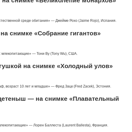
 на снимке «Великолепие монархов»
тественной среде обитания» — Джейме Рохо (Jaime Rojo), Испания.
 на снимке «Собрание гигантов»
 млекопитающие» — Тони Ву (Tony Wu), США.
ягушкой на снимке «Холодный улов»
, возраст 10 лет и младше» — Фред Зацк (Fred Zacek), Эстония.
 детеныш — на снимке «Плавательный
екопитающие» — Лорен Баллеста (Laurent Ballesta), Франция.