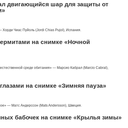
ал двигающийся шар для защиты от
и»
орди Чиас Пуйоль (Jordi Chias Pujol), Испания.
 термитами на снимке «Ночной
естественной среде обитания» — Марсио Кабрал (Marcio Cabral),
 глазами на снимке «Зимняя пауза»
ое» — Матс Андерссон (Mats Andersson), Швеция.
чных бабочек на снимке «Крылья зимы»