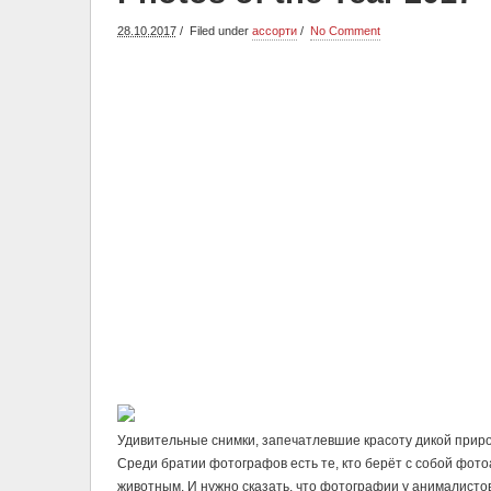
28.10.2017
Filed under
ассорти
No Comment
Удивительные снимки, запечатлевшие красоту дикой прир
Среди братии фотографов есть те, кто берёт с собой фотоа
животным. И нужно сказать, что фотографии у анималист