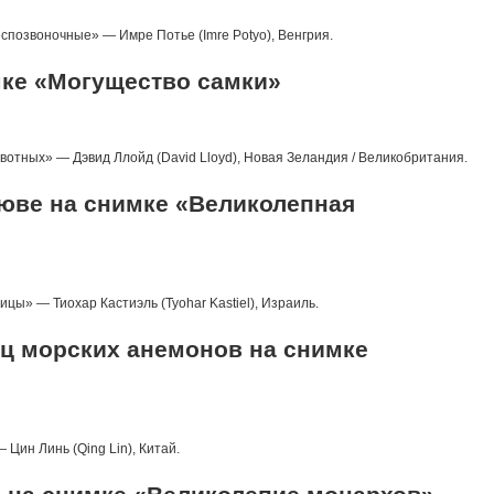
спозвоночные» — Имре Потье (Imre Potyо), Венгрия.
мке «Могущество самки»
тных» — Дэвид Ллойд (David Lloyd), Новая Зеландия / Великобритания.
клюве на снимке «Великолепная
цы» — Тиохар Кастиэль (Tyohar Kastiel), Израиль.
ц морских анемонов на снимке
Цин Линь (Qing Lin), Китай.