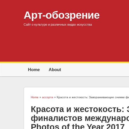
Арт-обозрение
Сайт о культуре и различных видах искусства
Home
About
Home
»
ассорти
» Красота и жестокость: Завораживающие снимки фина
Красота и жестокость
финалистов международ
Photos of the Year 2017