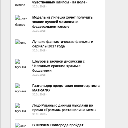
чувственным клипом «На воле»
30.01.2018
-
No Comment
Модель из Липецка хочет получить
звание лучшей мамочки на
федеральном канале
30.01.2018
-
No Comment
Лучшие фантастические фильмы и
сериалы 2017 года
30.01.2018
-
No Comment
Шнуров в заочной дискуссии с
Чаплиным сравнил храмы с
борделями
30.01.2018
-
No Comment
Газгольдер представил нового артиста
MATRANG
30.01.2018
-
No Comment
Лицо Рианны с дикими мыслями во
время «Грэмми» растащили на мемы
30.01.2018
-
No Comment
В Нижнем Новгороде пройдет