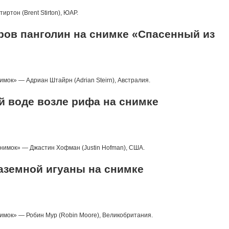
ртон (Brent Stirton), ЮАР.
ров панголин на снимке «Спасенный из
мок» — Адриан Штайрн (Adrian Steirn), Австралия.
ой воде возле рифа на снимке
имок» — Джастин Хофман (Justin Hofman), США.
аземной игуаны на снимке
имок» — Робин Мур (Robin Moore), Великобритания.