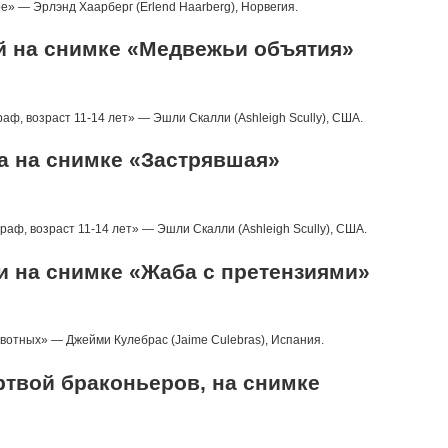
» — Эрлэнд Хаарберг (Erlend Haarberg), Норвегия.
й на снимке «Медвежьи объятия»
, возраст 11-14 лет» — Эшли Скалли (Ashleigh Scully), США.
а на снимке «Застрявшая»
аф, возраст 11-14 лет» — Эшли Скалли (Ashleigh Scully), США.
ки на снимке «Жаба с претензиями»
отных» — Джейми Кулебрас (Jaime Culebras), Испания.
ртвой браконьеров, на снимке