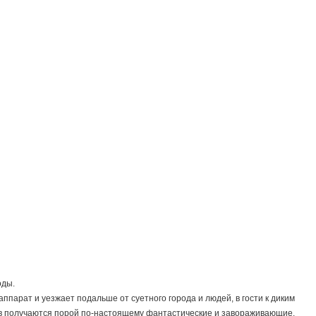
оды.
ппарат и уезжает подальше от суетного города и людей, в гости к диким
ов получаются порой по-настоящему фантастические и завораживающие.