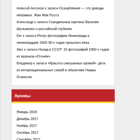
Алексей Антонов
к записи
Оскорбления — это доводы
неправых. Жан Жак Руссо
Александр
к записи
Скандальные картины Василия
Шульженко о российской глубинке
Евг
к записи
Ретро фотографии Ленинграда и
ленинградцев 1920-30-х годов прошлого века
Alex
к записи
Назад в СССР: 15 фотографий 1950-х годов
из журнала «Огонёк»
Владимир
к записи
«Красота смешанных кровей»: дети
из интернациональных семей в объективе Наиры
Оганесян
Архивы
Январь 2018
Декабрь 2017
Ноябрь 2017
Октябрь 2017
Сентябрь 2017