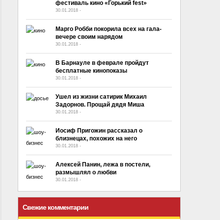
фестиваль кино «Горький fest»
30.01.2018
-
No Comment
Марго Робби покорила всех на гала-
вечере своим нарядом
30.01.2018
-
No Comment
В Барнауле в феврале пройдут
бесплатные кинопоказы
30.01.2018
-
No Comment
Ушел из жизни сатирик Михаил
Задорнов. Прощай дядя Миша
30.01.2018
-
No Comment
Иосиф Пригожин рассказал о
близнецах, похожих на него
30.01.2018
-
No Comment
Алексей Панин, лежа в постели,
размышлял о любви
30.01.2018
-
No Comment
Свежие комментарии