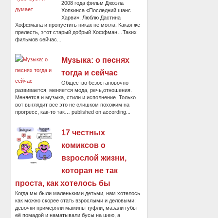
2008 года фильм Джоэла
Хопкинса «Последний шанс
Харви». Люблю Дастина
Хоффмана и пропустить никак не могла. Какая же
прелесть, этот старый добрый Хоффман…Таких
фильмов сейчас...
Музыка: о песнях
тогда и сейчас
Общество безостановочно
развивается, меняется мода, речь,отношения.
Меняется и музыка, стили и исполнение. Только
вот выглядит все это не слишком похожим на
прогресс, как-то так… published on according...
17 честных
комиксов о
взрослой жизни,
которая не так
проста, как хотелось бы
Когда мы были маленькими детьми, нам хотелось
как можно скорее стать взрослыми и деловыми:
девочки примеряли мамины туфли, мазали губы
её помадой и наматывали бусы на шею, а