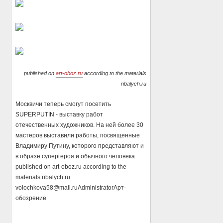
published on
art-oboz.ru
according to the materials
ribalych.ru
Москвичи теперь смогут посетить
SUPERPUTIN - выставку работ
отечественных художников. На ней более 30
мастеров выставили работы, посвященные
Владимиру Путину, которого представляют и
в образе супергероя и обычного человека.
published on art-oboz.ru according to the
materials ribalych.ru
volochkova58@mail.ru
Administrator
Арт-
обозрение