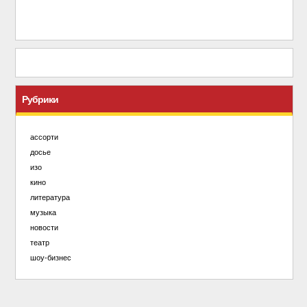
Рубрики
ассорти
досье
изо
кино
литература
музыка
новости
театр
шоу-бизнес