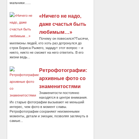
мальчики…...
«Ничего не надо,
даже счастья быть
любимым…»
Почему он повесился?Тысячи,
миллионы людей, кто хоть раз дотронулся до
строк Бориса Рыжего, зададут этот вопрос – и
никто, никто не сможет на него ответить. В его
жизни ведь...
Ретрофотографии:
архивные фото со
знаменитостями
Знаменитости постоянно
находятся в центре внимания.
Их старые фотографии вызывают не меньший
интерес, чем фото в момент славы.
Ретрофотографии сохраняют неизменными
моменты, детали и эмоции, позволяя заглянуть в
самые...