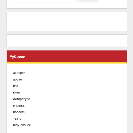
Рубрики
ассорти
досье
изо
кино
литература
музыка
новости
театр
шоу-бизнес