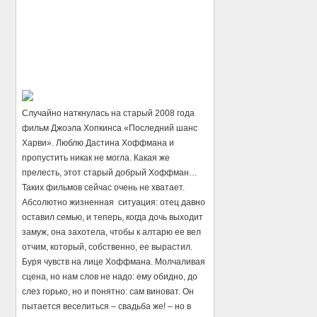
Случайно наткнулась на старый 2008 года
фильм Джоэла Хопкинса «Последний шанс
Харви». Люблю Дастина Хоффмана и
пропустить никак не могла. Какая же
прелесть, этот старый добрый Хоффман…
Таких фильмов сейчас очень не хватает.
Абсолютно жизненная ситуация: отец давно
оставил семью, и теперь, когда дочь выходит
замуж, она захотела, чтобы к алтарю ее вел
отчим, который, собственно, ее вырастил.
Буря чувств на лице Хоффмана. Молчаливая
сцена, но нам слов не надо: ему обидно, до
слез горько, но и понятно: сам виноват. Он
пытается веселиться – свадьба же! – но в