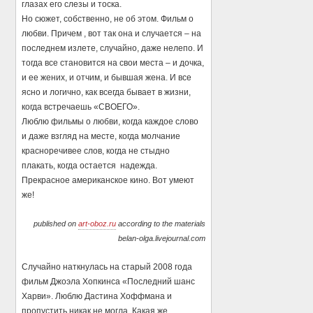
глазах его слезы и тоска.
Но сюжет, собственно, не об этом. Фильм о
любви. Причем , вот так она и случается – на
последнем излете, случайно, даже нелепо. И
тогда все становится на свои места – и дочка,
и ее жених, и отчим, и бывшая жена. И все
ясно и логично, как всегда бывает в жизни,
когда встречаешь «СВОЕГО».
Люблю фильмы о любви, когда каждое слово
и даже взгляд на месте, когда молчание
красноречивее слов, когда не стыдно
плакать, когда остается надежда.
Прекрасное американское кино. Вот умеют
же!
published on
art-oboz.ru
according to the materials
belan-olga.livejournal.com
Случайно наткнулась на старый 2008 года
фильм Джоэла Хопкинса «Последний шанс
Харви». Люблю Дастина Хоффмана и
пропустить никак не могла. Какая же