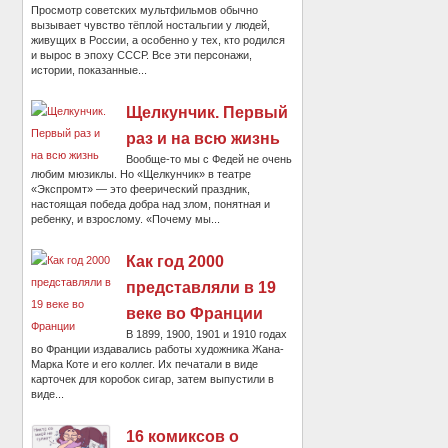
Просмотр советских мультфильмов обычно
вызывает чувство тёплой ностальгии у людей,
живущих в России, а особенно у тех, кто родился
и вырос в эпоху СССР. Все эти персонажи,
истории, показанные...
Щелкунчик. Первый
раз и на всю жизнь
Вообще-то мы с Федей не очень
любим мюзиклы. Но «Щелкунчик» в театре
«Экспромт» — это феерический праздник,
настоящая победа добра над злом, понятная и
ребенку, и взрослому. «Почему мы...
Как год 2000
представляли в 19
веке во Франции
В 1899, 1900, 1901 и 1910 годах
во Франции издавались работы художника Жана-
Марка Коте и его коллег. Их печатали в виде
карточек для коробок сигар, затем выпустили в
виде...
16 комиксов о