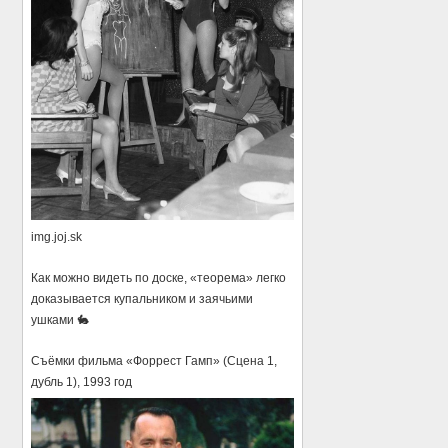
img.joj.sk
Как можно видеть по доске, «теорема» легко
доказывается купальником и заячьими
ушками 🐇
Съёмки фильма «Форрест Гамп» (Сцена 1,
дубль 1), 1993 год