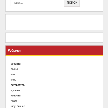
Рубрики
ассорти
досье
изо
кино
литература
музыка
новости
театр
шоу-бизнес