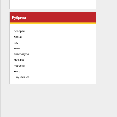
Рубрики
ассорти
досье
изо
кино
литература
музыка
новости
театр
шоу-бизнес