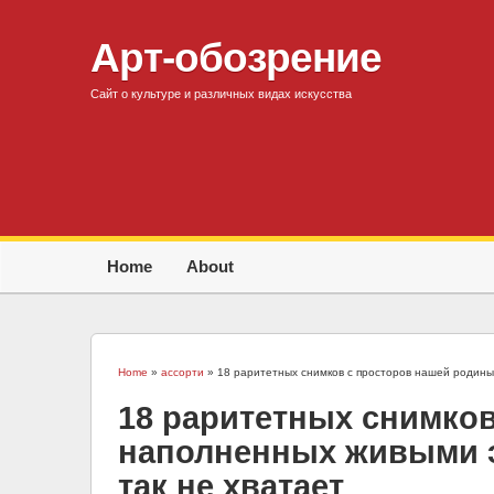
Арт-обозрение
Сайт о культуре и различных видах искусства
Home
About
Home
»
ассорти
» 18 раритетных снимков с просторов нашей родины
18 раритетных снимков
наполненных живыми э
так не хватает