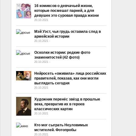
16 комиксов о девчачьей жизни,
которые посмешат парней, а для
девушек это суровая правда жизни
20.10.2021
Мэй Уэст, чья грудь оставила след в
армейской истории
20.10.2021
-
No Comment
Осколки истории: редкие фото
знаменитостей (42 фото)
20.10.2021
-
No Comment
Нейросеть «оживила» лица российских
правителей, показав, как они могли
выглядеть сегодня
20.10.2021
Художник перенёс звёзд в прошлые
века, превратив их в героев
классических картин
20.10.2021
Кто мог сыграть Неуловимых
мстителей. Фотопробы
20.10.2021