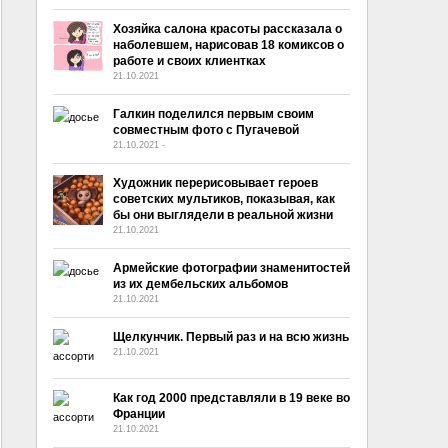
Хозяйка салона красоты рассказала о
наболевшем, нарисовав 18 комиксов о
работе и своих клиентках
21.10.2021
Галкин поделился первым своим
совместным фото с Пугачевой
21.10.2021
-
No Comment
Художник перерисовывает героев
советских мультиков, показывая, как
бы они выглядели в реальной жизни
21.10.2021
Армейские фотографии знаменитостей
из их дембельских альбомов
21.10.2021
Щелкунчик. Первый раз и на всю жизнь
21.10.2021
Как год 2000 представляли в 19 веке во
Франции
21.10.2021