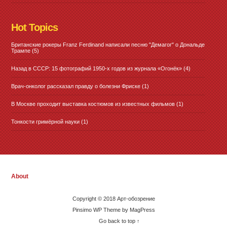
Hot Topics
Британские рокеры Franz Ferdinand написали песню "Демагог" о Дональде
Трампе
(5)
Назад в СССР: 15 фотографий 1950-х годов из журнала «Огонёк»
(4)
Врач-онколог рассказал правду о болезни Фриске
(1)
В Москве проходит выставка костюмов из известных фильмов
(1)
Тонкости гримёрной науки
(1)
About
Copyright © 2018 Арт-обозрение
Pinsimo WP Theme by MagPress
Go back to top ↑