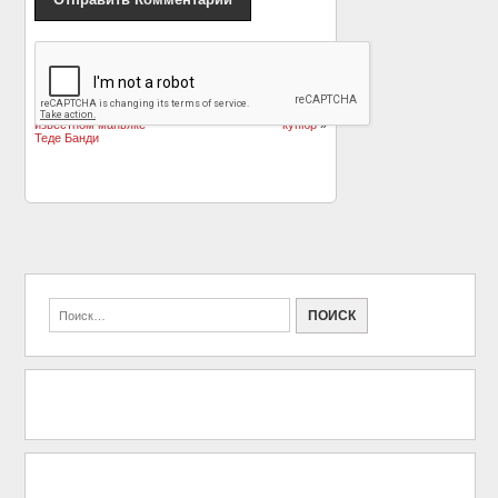
«
Лидер Metallica
Эминем и Эд Ширан в
Джеймс Хэтфилд
новом клипе показали
снимется в фильме об
отношения без
известном маньяке
купюр
»
Теде Банди