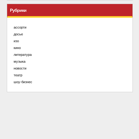
Рубрики
ассорти
досье
изо
кино
литература
музыка
новости
театр
шоу-бизнес