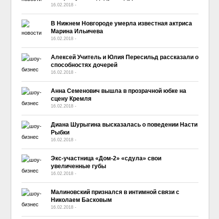
16.02.2018
-
No Comment
В Нижнем Новгороде умерла известная актриса
Марина Ильичева
16.02.2018
-
No Comment
Алексей Учитель и Юлия Пересильд рассказали о
способностях дочерей
16.02.2018
-
No Comment
Анна Семенович вышла в прозрачной юбке на
сцену Кремля
16.02.2018
-
No Comment
Диана Шурыгина высказалась о поведении Насти
Рыбки
16.02.2018
-
No Comment
Экс-участница «Дом-2» «сдула» свои
увеличенные губы
16.02.2018
-
No Comment
Малиновский признался в интимной связи с
Николаем Басковым
16.02.2018
-
No Comment