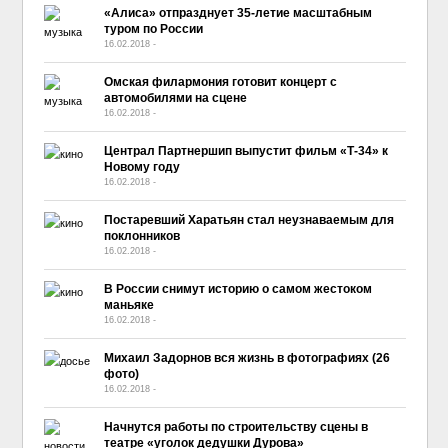
«Алиса» отпразднует 35-летие масштабным
туром по России
16.02.2018
-
No Comment
Омская филармония готовит концерт с
автомобилями на сцене
16.02.2018
-
No Comment
Централ Партнершип выпустит фильм «Т-34» к
Новому году
16.02.2018
-
No Comment
Постаревший Харатьян стал неузнаваемым для
поклонников
16.02.2018
-
No Comment
В России снимут историю о самом жестоком
маньяке
16.02.2018
-
No Comment
Михаил Задорнов вся жизнь в фотографиях (26
фото)
16.02.2018
-
No Comment
Начнутся работы по строительству сцены в
театре «уголок дедушки Дурова»