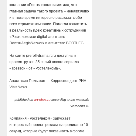
компании «Ростелеком» заметила, что
главная задача такого проекта – ненавязчиво
и в тоже время интересно рассказать обо
всех сервисах компании. Помогли воплотить
в реальность идею креативных сотрудников
«Ростелекома» digital-агентство
DentsuAegisNetwork и агентство BOOTLEG.
На сайте preroll-drama.rt.ru доступны к
просмотру все 35 серий нового сериала
«Трезвон» от «Ростелекома».
Анастасия Польская — Корреспондент РИА
VistaNews
published on
art-oboz.ru
according to the materials
vistanews.ru
Компания «Ростелеком» запускает
интересный проект: рекламные ролики по 10
секунд, которые будут показывать в форме