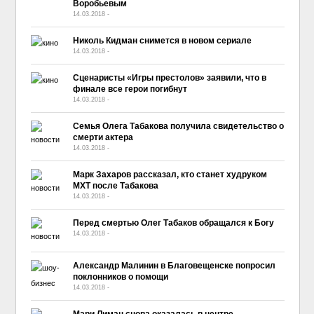
Воробьевым
14.03.2018
-
No Comment
Николь Кидман снимется в новом сериале
14.03.2018
-
No Comment
Сценаристы «Игры престолов» заявили, что в
финале все герои погибнут
14.03.2018
-
No Comment
Семья Олега Табакова получила свидетельство о
смерти актера
14.03.2018
-
No Comment
Марк Захаров рассказал, кто станет худруком
МХТ после Табакова
14.03.2018
-
No Comment
Перед смертью Олег Табаков обращался к Богу
14.03.2018
-
No Comment
Александр Малинин в Благовещенске попросил
поклонников о помощи
14.03.2018
-
No Comment
Мари Лиман снова оказалась в центре