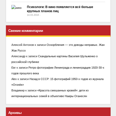
Психологи: В кино появляется всё больше
крупных планов лиц
14.03.2018
-
No Comment
Свежие комментарии
Алексей Антонов
к записи
Оскорбления — это доводы неправых. Жан
Жак Руссо
Александр
к записи
Скандальные картины Василия Шульженко о
российской глубинке
Евг
к записи
Ретро фотографии Ленинграда и ленинградцев 1920-30-х
годов прошлого века
Alex
к записи
Назад в СССР: 15 фотографий 1950-х годов из журнала
«Огонёк»
Владимир
к записи
«Красота смешанных кровей»: дети из
интернациональных семей в объективе Наиры Оганесян
Архивы