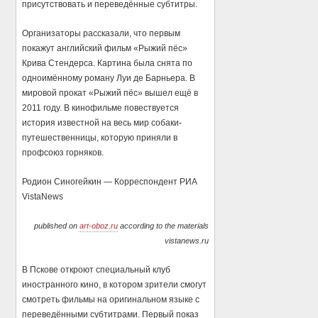
присутствовать и переведённые субтитры.
Организаторы рассказали, что первым
покажут английский фильм «Рыжий пёс»
Крива Стендерса. Картина была снята по
одноимённому роману Луи де Барньера. В
мировой прокат «Рыжий пёс» вышел ещё в
2011 году. В кинофильме повествуется
история известной на весь мир собаки-
путешественницы, которую приняли в
профсоюз горняков.
Родион Синогейкин — Корреспондент РИА
VistaNews
published on
art-oboz.ru
according to the materials
vistanews.ru
В Пскове откроют специальный клуб
иностранного кино, в котором зрители смогут
смотреть фильмы на оригинальном языке с
переведёнными субтитрами. Первый показ