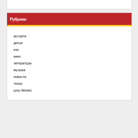
Рубрики
ассорти
досье
изо
кино
литература
музыка
новости
театр
шоу-бизнес