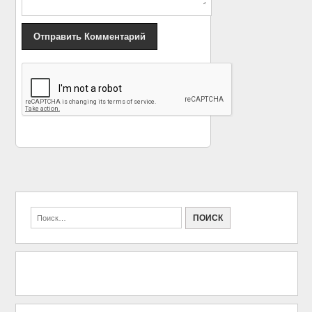
«
Беременная Лобода
Сегодня Шерон Стоун
бросит сцену до июня
отмечает 60-летие
»
2018 года