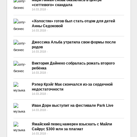
«сеттевого» скандала
14.03.2018
-
No Comment
«Холостяк» готов был стать отцом для детей
Анны Седоковой
14.03.2018
-
No Comment
Джессика Альба утратила свои формы после
родов
14.03.2018
-
No Comment
Виктория Дайнеко собралась рожать второго
ребёнка
14.03.2018
-
No Comment
Рэпер Крэйг Мак скончался из-за сердечной
недостаточности
14.03.2018
-
No Comment
Иван Дорн выступит на фестивале Park Live
14.03.2018
-
No Comment
Ямайский певец намерен взыскать с Майли
Сайрус $300 млн за плагиат
14.03.2018
-
No Comment