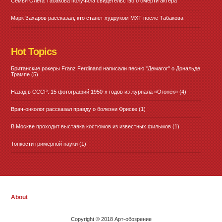
Семья Олега Табакова получила свидетельство о смерти актера
Марк Захаров рассказал, кто станет худруком МХТ после Табакова
Hot Topics
Британские рокеры Franz Ferdinand написали песню "Демагог" о Дональде
Трампе
(5)
Назад в СССР: 15 фотографий 1950-х годов из журнала «Огонёк»
(4)
Врач-онколог рассказал правду о болезни Фриске
(1)
В Москве проходит выставка костюмов из известных фильмов
(1)
Тонкости гримёрной науки
(1)
About
Copyright © 2018 Арт-обозрение