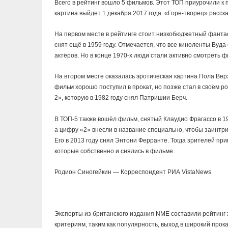
Всего в рейтинг вошло 5 фильмов. Этот ТОП приурочили к
картина выйдет 1 декабря 2017 года. «Горе-творец» расск
На первом месте в рейтинге стоит низкобюджетный фантас
снят ещё в 1959 году. Отмечается, что все киноленты Ву
актёров. Но в конце 1970-х люди стали активно смотреть 
На втором месте оказалась эротическая картина Пола Вер
фильм хорошо поступил в прокат, но позже стал в своём р
2», которую в 1982 году снял Патришии Берч.
В ТОП-5 также вошёл фильм, снятый Клаудио Фрагассо в 1
а цифру «2» внесли в название специально, чтобы заинтри
Его в 2013 году снял Энтони Ферранте. Тогда зрителей пр
которые собственно и снялись в фильме.
Родион Синогейкин — Корреспондент РИА VistaNews
Эксперты из британского издания NME составили рейтинг 
критериям, таким как популярность, выход в широкий прока