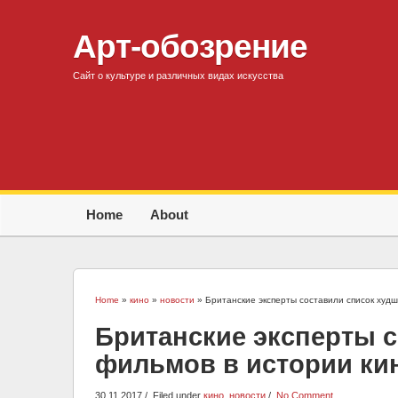
Арт-обозрение
Сайт о культуре и различных видах искусства
Home
About
Home
»
кино
»
новости
» Британские эксперты составили список худш
Британские эксперты 
фильмов в истории ки
30.11.2017
Filed under
кино
,
новости
No Comment