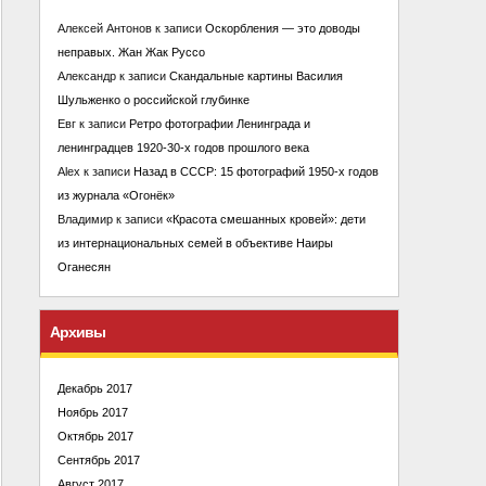
Алексей Антонов
к записи
Оскорбления — это доводы
неправых. Жан Жак Руссо
Александр
к записи
Скандальные картины Василия
Шульженко о российской глубинке
Евг
к записи
Ретро фотографии Ленинграда и
ленинградцев 1920-30-х годов прошлого века
Alex
к записи
Назад в СССР: 15 фотографий 1950-х годов
из журнала «Огонёк»
Владимир
к записи
«Красота смешанных кровей»: дети
из интернациональных семей в объективе Наиры
Оганесян
Архивы
Декабрь 2017
Ноябрь 2017
Октябрь 2017
Сентябрь 2017
Август 2017