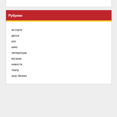
Рубрики
ассорти
досье
изо
кино
литература
музыка
новости
театр
шоу-бизнес