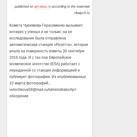
published on
art-oboz.ru
according to the materials
ribalych.ru
Комета Чурюмова-Герасименко вызывает
интерес у ученых и не только, на ее
исследование была отправлена
автоматическая станция «Розетта», которая
упала на поверхность кометы 30 сентября
2016 года. И с тех пор Европейское
космическое агентство (ESA) работает с
переданной со станции информацией и
публикует фотографии. Из опубликованных
22 марта фотографий...
volochkova58@mail.ru
Administrator
Арт-
обозрение