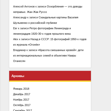
Алексей Антонов
к записи
Оскорбления — это доводы
неправых. Жан Жак Руссо
Александр
к записи
Скандальные картины Василия
Шульженко о российской глубинке
Евг
к записи
Ретро фотографии Ленинграда и
ленинградцев 1920-30-х годов прошлого века
Alex
к записи
Назад в СССР: 15 фотографий 1950-х годов
из журнала «Огонёк»
Владимир
к записи
«Красота смешанных кровей»: дети
из интернациональных семей в объективе Наиры
Оганесян
Архивы
Январь 2018
Декабрь 2017
Ноябрь 2017
Октябрь 2017
Сентябрь 2017