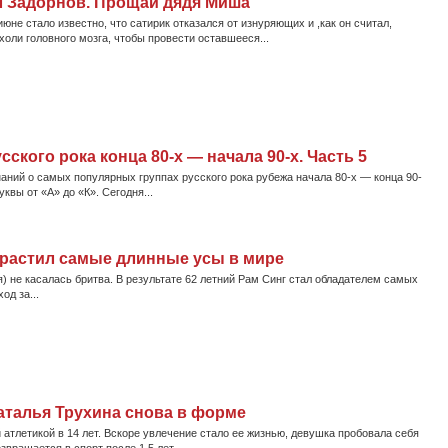
л Задорнов. Прощай дядя Миша
не стало известно, что сатирик отказался от изнуряющих и ,как он считал,
оли головного мозга, чтобы провести оставшееся...
кого рока конца 80-х — начала 90-х. Часть 5
ий о самых популярных группах русского рока рубежа начала 80-х — конца 90-
квы от «А» до «К». Сегодня...
трастил самые длинные усы в мире
) не касалась бритва. В результате 62 летний Рам Синг стал обладателем самых
од за...
талья Трухина снова в форме
 атлетикой в 14 лет. Вскоре увлечение стало ее жизнью, девушка пробовала себя