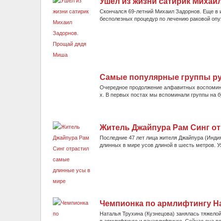
Ушел из жизни сатирик Михаи
Скончался 69-летний Михаил Задорнов. Еще в ию
бесполезных процедур по лечению раковой опух
Самые популярные группы русс
Очередное продолжение алфавитных воспоминан
х. В первых постах мы вспоминали группы на бу
Житель Джайпура Рам Синг о
Последние 47 лет лица жителя Джайпура (Индия
длинных в мире усов длиной в шесть метров. Ух
Чемпионка по армлифтингу На
Наталья Трухина (Кузнецова) занялась тяжелой