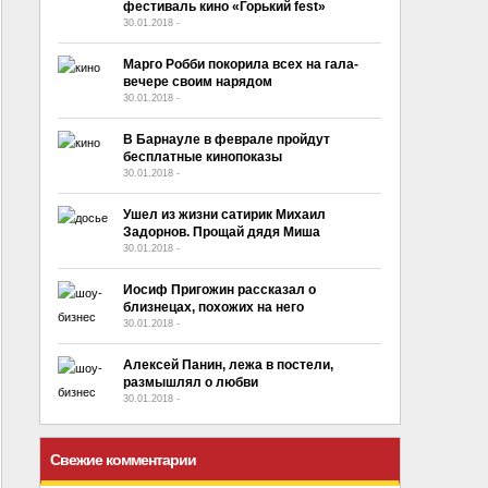
фестиваль кино «Горький fest»
30.01.2018
-
No Comment
Марго Робби покорила всех на гала-
вечере своим нарядом
30.01.2018
-
No Comment
В Барнауле в феврале пройдут
бесплатные кинопоказы
30.01.2018
-
No Comment
Ушел из жизни сатирик Михаил
Задорнов. Прощай дядя Миша
30.01.2018
-
No Comment
Иосиф Пригожин рассказал о
близнецах, похожих на него
30.01.2018
-
No Comment
Алексей Панин, лежа в постели,
размышлял о любви
30.01.2018
-
No Comment
Свежие комментарии