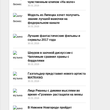
чувственным клипом «На воле»
30.01.2018
-
No Comment
Модель из Липецка хочет получить
звание лучшей мамочки на
федеральном канале
30.01.2018
-
No Comment
Лучшие фантастические фильмы и
сериалы 2017 года
30.01.2018
-
No Comment
Шнуров в заочной дискуссии с
Чаплиным сравнил храмы с
борделями
30.01.2018
-
No Comment
Газгольдер представил нового артиста
MATRANG
30.01.2018
-
No Comment
Лицо Рианны с дикими мыслями во
время «Грэмми» растащили на мемы
30.01.2018
-
No Comment
В Нижнем Новгороде пройдет