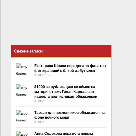
Свежие записи
Екатерина Шпица порадовала фанатов
фотографией с ёлкой из бутылок
30.01.2018
-
No Comment
$1000 за публикацию «в обмен на
материнство»: Голая Кардашьян
надоела подписчикам обнаженкой
30.01.2018
-
No Comment
Тарзан для поклонников обнажился на
фоне ночного моря
30.01.2018
-
No Comment
Анна Седокова поразила новым