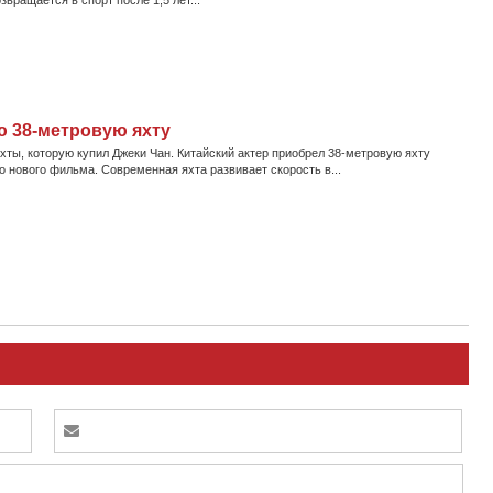
вращается в спорт после 1,5 лет...
ю 38-метровую яхту
хты, которую купил Джеки Чан. Китайский актер приобрел 38-метровую яхту
 нового фильма. Современная яхта развивает скорость в...