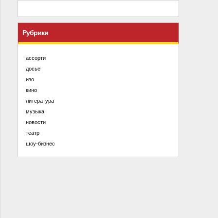
Рубрики
ассорти
досье
изо
кино
литература
музыка
новости
театр
шоу-бизнес