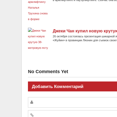
в армлифтинге и пауэрлифтинге. Сейчас она воз
Джеки Чан купил новую круту
26 октября состоялась презентация шикарной я
«Жуйин» в провинции Ляонин для съемок своего
No Comments Yet
Добавить Комментарий