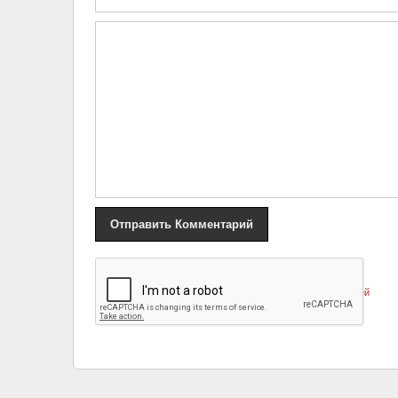
«
Наталья Селезнева рассказала, как во время операции ей
отрезали и пришили голову