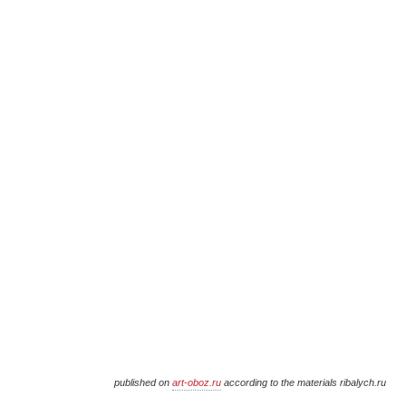
published on
art-oboz.ru
according to the materials ribalych.ru