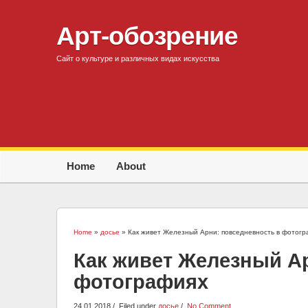
Арт-обозрение
Сайт о культуре и различных видах искусства
Home
About
Home
»
досье
» Как живет Железный Арни: повседневность в фотогр
Как живет Железный А
фотографиях
24.01.2018
Filed under
досье
No Comment