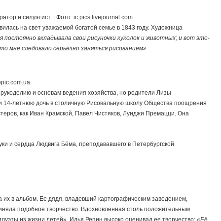
р и силуэтист. | Фото: ic.pics.livejournal.com.
илась на свет уважаемой богатой семье в 1843 году. Художница
я постоянно вкладывала свои рисуночки куколок и животных; и вот это-
то мне следовало серьёзно заняться рисованием»
.
pic.com.ua.
я рукоделию и основам ведения хозяйства, но родители Лизы
 14-летнюю дочь в столичную Рисовальную школу Общества поощрения
теров, как Иван Крамской, Павел Чистяков, Луиджи Премацци. Она
ки и сердца Людвига Бёма, преподававшего в Петербургской
а их в альбом. Ее дядя, владевший картографическим заведением,
иняла подобное творчество. Вдохновленная столь положительным
луэты из жизни детей». Илья Репин высоко оценивал ее творчество:
«Её