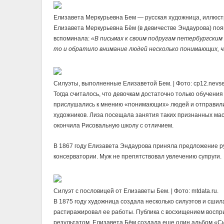
Елизавета Меркурьевна Бем — русская художница, иллюстрато
Елизавета Меркурьевна Бём (в девичестве Эндaурова) появ
вспоминала:
«В письмах к своим подругам петербургским 
то и обратило внимание людей несколько понимающих, ч
Силуэты, выполненные Елизаветой Бем. | Фото: cp12.nevse
Тогда считалось, что девочкам достаточно только обучени
прислушались к мнению «понимающих» людей и отправили
художников. Лиза посещала занятия таких признанных мас
окончила Рисовальную школу с отличием.
В 1867 году Елизавета Эндаурова приняла предложение ру
консерватории. Муж не препятствовал увлечению супруги.
Силуэт с пословицей от Елизаветы Бем. | Фото: mtdata.ru.
В 1875 году художница создала несколько силуэтов и сшил
растиражировал ее работы. Публика с восхищением воспр
результатом, Елизавета Бём создала еще один альбом «Си