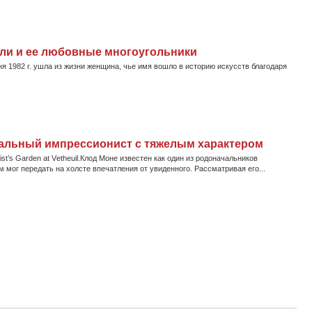
Дали и ее любовные многоугольники
юня 1982 г. ушла из жизни женщина, чье имя вошло в историю искусств благодаря
альный импрессионист с тяжелым характером
ist’s Garden at Vеtheuil.Клод Моне известен как один из родоначальников
ог передать на холсте впечатления от увиденного. Рассматривая его...