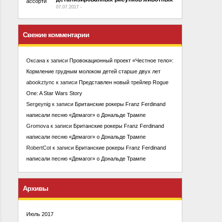
07.07.2017
-
No Comment
Свежие комментарии
Оксана
к записи
Провокационный проект «Честное тело»:
Кормление грудным молоком детей старше двух лет
abookztync
к записи
Представлен новый трейлер Rogue
One: A Star Wars Story
Sergeynig
к записи
Британские рокеры Franz Ferdinand
написали песню «Демагог» о Дональде Трампе
Gromova
к записи
Британские рокеры Franz Ferdinand
написали песню «Демагог» о Дональде Трампе
RobertCot
к записи
Британские рокеры Franz Ferdinand
написали песню «Демагог» о Дональде Трампе
Архивы
Июль 2017