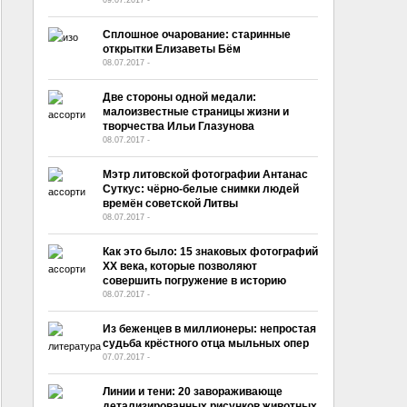
Сплошное очарование: старинные
открытки Елизаветы Бём
08.07.2017
-
No Comment
Две стороны одной медали:
малоизвестные страницы жизни и
творчества Ильи Глазунова
08.07.2017
-
No Comment
Мэтр литовской фотографии Антанас
Суткус: чёрно-белые снимки людей
времён советской Литвы
08.07.2017
-
No Comment
Как это было: 15 знаковых фотографий
XX века, которые позволяют
совершить погружение в историю
08.07.2017
-
No Comment
Из беженцев в миллионеры: непростая
судьба крёстного отца мыльных опер
07.07.2017
-
No Comment
Линии и тени: 20 завораживающе
детализированных рисунков животных