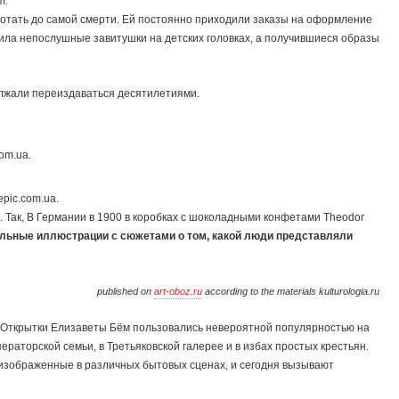
m.
тать до самой смерти. Ей постоянно приходили заказы на оформление
дила непослушные завитушки на детских головках, а получившиеся образы
должали переиздаваться десятилетиями.
om.ua.
pic.com.ua.
 Так, В Германии в 1900 в коробках с шоколадными конфетами Theоdоr
льные иллюстрации с сюжетами о том, какой люди представляли
published on
art-oboz.ru
according to the materials kulturologia.ru
a.ru.Открытки Елизавeты Бём пользовались невероятной популярностью на
ераторской семьи, в Третьяковской галерее и в избах простых крестьян.
 изображенные в различных бытовых сценах, и сегодня вызывают