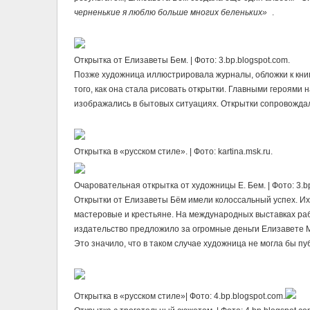
черненькие я люблю больше многих беленьких»
.
Открытка от Елизаветы Бем. | Фото: 3.bp.blogspot.com.
Позже художница иллюстрировала журналы, обложки к книг
того, как она стала рисовать открытки. Главными героями 
изображались в бытовых ситуациях. Открытки сопровожда
Открытка в «русском стиле». | Фото: kartina.msk.ru.
Очаровательная открытка от художницы Е. Бем. | Фото: 3.bp
Открытки от Елизаветы Бём имели колоссальный успех. Их
мастеровые и крестьяне. На международных выставках ра
издательство предложило за огромные деньги Елизавете М
Это значило, что в таком случае художница не могла бы пу
Открытка в «русском стиле»| Фото: 4.bp.blogspot.com.