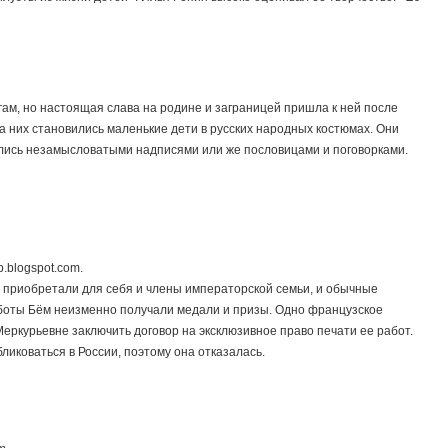
ам, но настоящая слава на родине и заграницей пришла к ней после
на них становились маленькие дети в русских народных костюмах. Они
лись незамысловатыми надписями или же пословицами и поговорками.
.blogspot.com.
 приобретали для себя и члены императорской семьи, и обычные
боты Бём неизменно получали медали и призы. Одно французское
еркурьевне заключить договор на эксклюзивное право печати ее работ.
бликоваться в России, поэтому она отказалась.