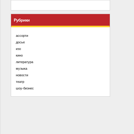
Рубрики
ассорти
досье
изо
кино
литература
музыка
новости
театр
шоу-бизнес