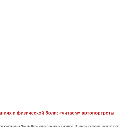
аниях и физической боли: «читаем» автопортреты
ой художницы Фриды Кало известны во всем мире. В нашем сегодняшнем обзоре