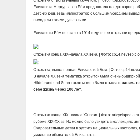
Открытка с трогательный сюжетом. | Фото: 4.bp.blogspot.co
Елизавета Меркурьевна Бём продолжала плодотворно рабо
детских книг, ведь иллюстратор с большим усердием выво
выходили такими душевными.
Елизаветы Бём не стало в 1914 году, но ее открытки про
Открытка конца XIX-начала ХХ века. | Фото: cp14.nevsepic.c
Открытка, выполненная Елизаветой Бем. | Фото: cp14.nevse
В начале ХХ века тематика открыток была очень обширной.
Hildebrаnd und Sohn также можно было отыскать
занимате
себе жизнь через 100 лет.
Открытка конца XIX-начала ХХ века. | Фото: artcyclopedi
рубeже XIX-XX вв. Их можно было увидеть в коллекциях имп
Очаровательные детки в русских национальных костюмах,
умиление обывателей.Елизавета...