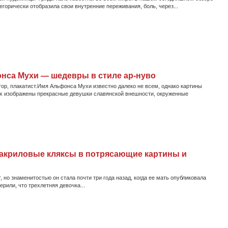
егорически отобразила свои внутренние переживания, боль, через...
нса Мухи — шедевры в стиле ар-нуво
р, плакатист.Имя Альфонса Мухи известно далеко не всем, однако картины
них изображены прекрасные девушки славянской внешности, окруженные
 акриловые кляксы в потрясающие картины и
но знаменитостью он стала почти три года назад, когда ее мать опубликовала
ерили, что трехлетняя девочка...