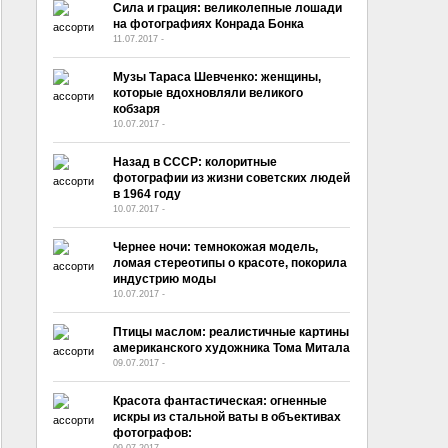
Сила и грация: великолепные лошади
на фотографиях Конрада Бонка
11.07.2017
-
No Comment
Музы Тараса Шевченко: женщины,
которые вдохновляли великого
кобзаря
10.07.2017
-
No Comment
Назад в СССР: колоритные
фотографии из жизни советских людей
в 1964 году
10.07.2017
-
No Comment
Чернее ночи: темнокожая модель,
ломая стереотипы о красоте, покорила
индустрию моды
10.07.2017
-
No Comment
Птицы маслом: реалистичные картины
американского художника Тома Митала
09.07.2017
-
No Comment
Красота фантастическая: огненные
искры из стальной ваты в объективах
фотографов:
09.07.2017
-
No Comment