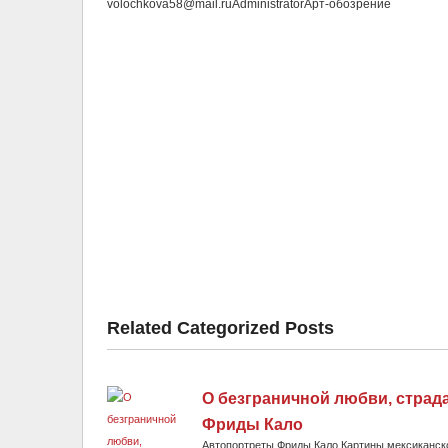
volochkova58@mail.ru
Administrator
Арт-обозрение
Related Categorized Posts
О безграничной любви, страд
Фриды Кало
Автопортреты Фриды Кало.Картины мексиканск