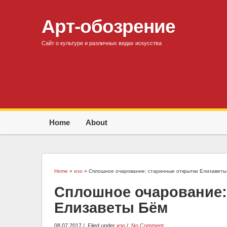
Арт-обозрение
Сайт о культуре и различных видах искусства
Home
About
Home
»
изо
» Сплошное очарование: старинные открытки Елизаветы
Сплошное очарование:
Елизаветы Бём
08.07.2017
Filed under
изо
No Comment