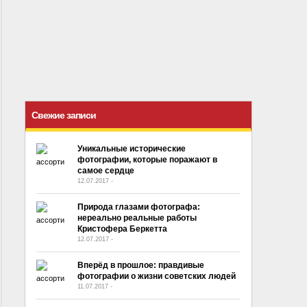
Свежие записи
Уникальные исторические
фотографии, которые поражают в
самое сердце
12.07.2017
-
No Comment
Природа глазами фотографа:
нереально реальные работы
Кристофера Беркетта
12.07.2017
-
No Comment
Вперёд в прошлое: правдивые
фотографии о жизни советских людей
11.07.2017
-
No Comment