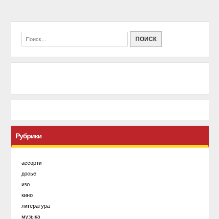
Рубрики
ассорти
досье
изо
кино
литература
музыка