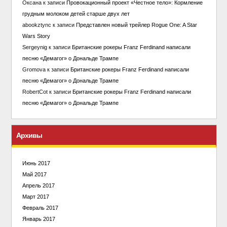
Оксана
к записи
Провокационный проект «Честное тело»: Кормление
грудным молоком детей старше двух лет
abookztync
к записи
Представлен новый трейлер Rogue One: A Star
Wars Story
Sergeynig
к записи
Британские рокеры Franz Ferdinand написали
песню «Демагог» о Дональде Трампе
Gromova
к записи
Британские рокеры Franz Ferdinand написали
песню «Демагог» о Дональде Трампе
RobertCot
к записи
Британские рокеры Franz Ferdinand написали
песню «Демагог» о Дональде Трампе
Архивы
Июнь 2017
Май 2017
Апрель 2017
Март 2017
Февраль 2017
Январь 2017