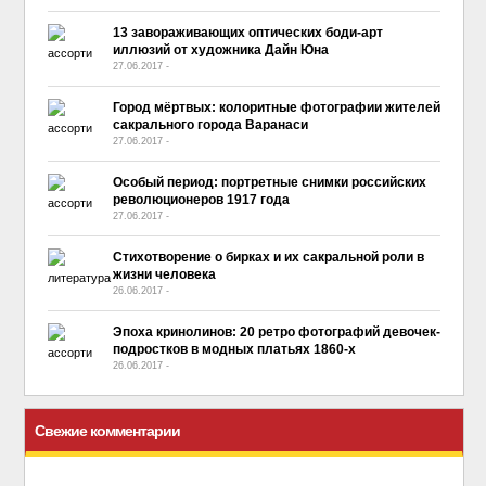
13 завораживающих оптических боди-арт
иллюзий от художника Дайн Юна
27.06.2017
-
No Comment
Город мёртвых: колоритные фотографии жителей
сакрального города Варанаси
27.06.2017
-
No Comment
Особый период: портретные снимки российских
революционеров 1917 года
27.06.2017
-
No Comment
Стихотворение о бирках и их сакральной роли в
жизни человека
26.06.2017
-
No Comment
Эпоха кринолинов: 20 ретро фотографий девочек-
подростков в модных платьях 1860-х
26.06.2017
-
No Comment
Свежие комментарии