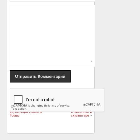
«
Фантастические
«Я, конечно,
животные, рождённые
вернусь…»: образ
фантазией испанского
Владимира Высоцкого
скульптора Изабель
в живописи и
Томас
скульптуре
»