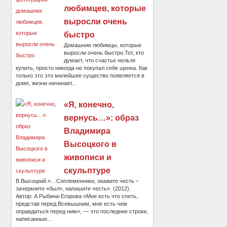
любимцев, которые
выросли очень
быстро
Домашние любимцы, которые
выросли очень быстро.Тот, кто
думает, что счастье нельзя
купить, просто никогда не покупал себе щенка. Как
только это это милейшее существо появляется в
доме, жизни начинает...
«Я, конечно,
вернусь…»: образ
Владимира
Высоцкого в
живописи и
скульптуре
В.Высоцкий.«…Соплеменники, окажите честь –
зачеркните «был», напишите «есть». (2012).
Автор: А.Рыбина-Егорова «Мне есть что спеть,
представ перед Всевышним, мне есть чем
оправдаться перед ним», — это последние строки,
написанные...