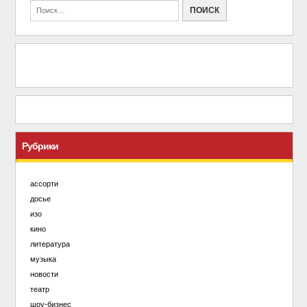
Рубрики
ассорти
досье
изо
кино
литература
музыка
новости
театр
шоу-бизнес