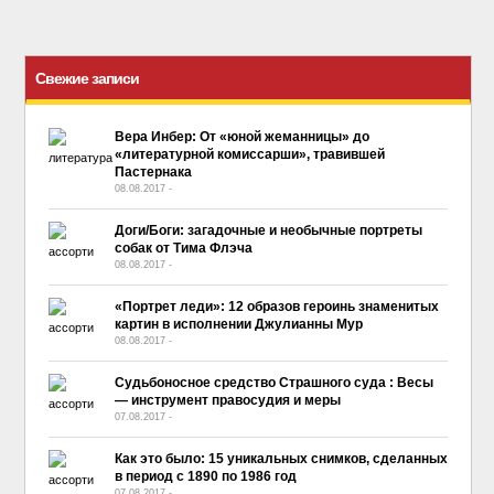
Свежие записи
Вера Инбер: От «юной жеманницы» до
«литературной комиссарши», травившей
Пастернака
08.08.2017
-
No Comment
Доги/Боги: загадочные и необычные портреты
собак от Тима Флэча
08.08.2017
-
No Comment
«Портрет леди»: 12 образов героинь знаменитых
картин в исполнении Джулианны Мур
08.08.2017
-
No Comment
Судьбоносное средство Страшного суда : Весы
— инструмент правосудия и меры
07.08.2017
-
No Comment
Как это было: 15 уникальных снимков, сделанных
в период с 1890 по 1986 год
07.08.2017
-
No Comment