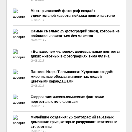
Мастер иллюзий: фотограф создаёт
удивительной красоты пейзажи прямо на столе
07.08.2017
-
No Comment
Самые смелые: 25 фотографий звезд, которые не
побоялись показаться без макияжа
06.08.2017
-
No Comment
«Больше, чем человек»: шедевральные портреты
диких животных в фотографиях Тима Флэча
06.08.2017
-
No Comment
Пантеон Игоря Тюльпанова: Художник создаёт
живописные образы знаменитых людей
цветными карандашами
05.08.2017
-
No Comment
Сюрреалистическо-языческие фантазии:
портреты в стиле фэнтази
05.08.2017
-
No Comment
Милейшие создания: 25 фотографий забавных
домашних крыс, которые разрушают негативные
стереотипы
05.08.2017
-
No Comment