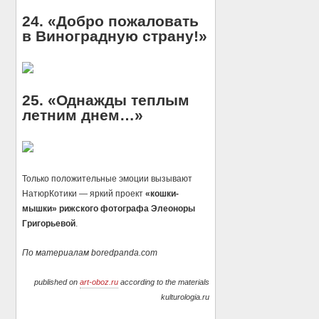
24. «Добро пожаловать
в Виноградную страну!»
25. «Однажды теплым
летним днем…»
Только положительные эмоции вызывают
НатюрКотики — яркий проект
«кошки-
мышки» рижского фотографа Элеоноры
Григорьевой
.
По материалам boredpanda.com
published on
art-oboz.ru
according to the materials
kulturologia.ru