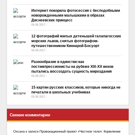
Интернет покорила фотосессия с бесподобными
новорожденными малышками в образах
Диснеевских принцесс
04.08.2017
-
No Comment
12 фотографий милых детенышей галапагосских
морских львов, снятых фотографом-
путешественником Киннарой Босуорт
04.08.2017
-
No Comment
Разнообразие в единстве:как
постимпрессионисты на рубеже XIX-ХХ веков
пытались воссоздать сущность мироздания
03.08.2017
-
No Comment
15 картин русских классиков, которые никогда не
печатали в школьных учебниках
03.08.2017
-
No Comment
Свежие комментарии
Оксана
к записи
Провокационный проект «Честное тело»: Кормление