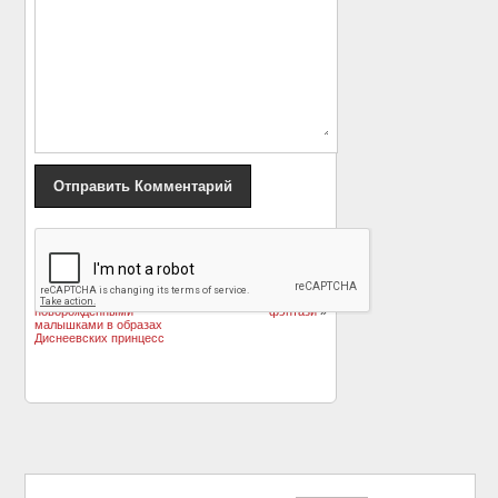
«
Интернет покорила
Сюрреалистическо-
фотосессия с
языческие фантазии:
бесподобными
портреты в стиле
новорожденными
фэнтази
»
малышками в образах
Диснеевских принцесс