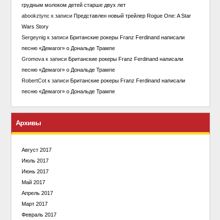
грудным молоком детей старше двух лет
abookztync
к записи
Представлен новый трейлер Rogue One: A Star
Wars Story
Sergeynig
к записи
Британские рокеры Franz Ferdinand написали
песню «Демагог» о Дональде Трампе
Gromova
к записи
Британские рокеры Franz Ferdinand написали
песню «Демагог» о Дональде Трампе
RobertCot
к записи
Британские рокеры Franz Ferdinand написали
песню «Демагог» о Дональде Трампе
Архивы
Август 2017
Июль 2017
Июнь 2017
Май 2017
Апрель 2017
Март 2017
Февраль 2017