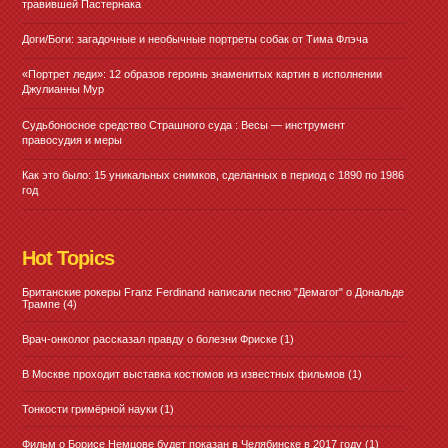
травившей Пастернака
Доги/Боги: загадочные и необычные портреты собак от Тима Флэча
«Портрет леди»: 12 образов героинь знаменитых картин в исполнении
Джулианны Мур
Судьбоносное средство Страшного суда : Весы — инструмент
правосудия и меры
Как это было: 15 уникальных снимков, сделанных в период с 1890 по 1986
год
Hot Topics
Британские рокеры Franz Ferdinand написали песню "Демагог" о Дональде
Трампе
(4)
Врач-онколог рассказал правду о болезни Фриске
(1)
В Москве проходит выставка костюмов из известных фильмов
(1)
Тонкости гримёрной науки
(1)
Фильм о Борисе Немцове будет показан в Челябинске в 2017 году
(1)