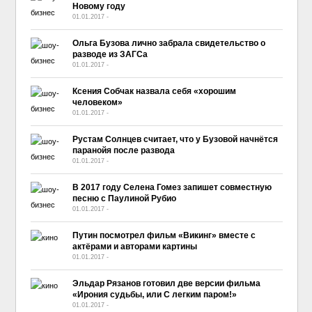
Новому году
01.01.2017
-
No Comment
Ольга Бузова лично забрала свидетельство о
разводе из ЗАГСа
01.01.2017
-
No Comment
Ксения Собчак назвала себя «хорошим
человеком»
01.01.2017
-
No Comment
Рустам Солнцев считает, что у Бузовой начнётся
паранойя после развода
01.01.2017
-
No Comment
В 2017 году Селена Гомез запишет совместную
песню с Паулиной Рубио
01.01.2017
-
No Comment
Путин посмотрел фильм «Викинг» вместе с
актёрами и авторами картины
01.01.2017
-
No Comment
Эльдар Рязанов готовил две версии фильма
«Ирония судьбы, или С легким паром!»
01.01.2017
-
No Comment