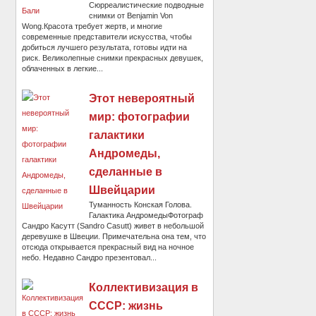
Сюрреалистические подводные
снимки от Benjamin Von
Wong.Красота требует жертв, и многие
современные представители искусства, чтобы
добиться лучшего результата, готовы идти на
риск. Великолепные снимки прекрасных девушек,
облаченных в легкие...
Этот невероятный
мир: фотографии
галактики
Андромеды,
сделанные в
Швейцарии
Туманность Конская Голова.
Галактика АндромедыФотограф
Сандро Касутт (Sandro Casutt) живет в небольшой
деревушке в Швеции. Примечательна она тем, что
отсюда открывается прекрасный вид на ночное
небо. Недавно Сандро презентовал...
Коллективизация в
СССР: жизнь