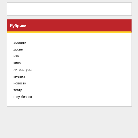
Рубрики
ассорти
досье
изо
кино
литература
музыка
новости
театр
шоу-бизнес