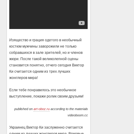
Изящество и грация одетого в необычный
костюм мужчины заворожили не только
собравшихся в зале зрителей, но и членов
жюри. После такой великолепной сцены
становится понятно, отчего сегодня Виктор
Ки считается одним из трех лучших
жонглеров мира!
Если тебе понравилось это необычное
выступление, покажи ролик своим друзьям!
published on
art-oboz.ru
according to the materials
videoboom.cc
Украинец Виктор Ки заслуженно считается
одним из лучших жонглеров мира. Впервые