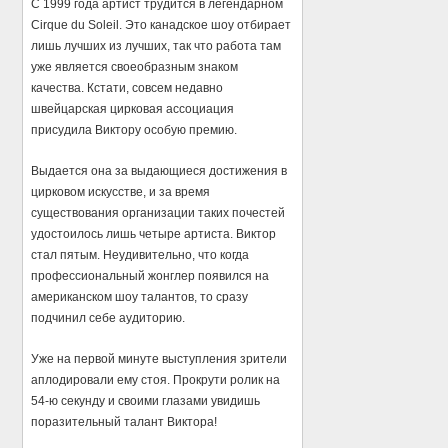
С 1999 года артист трудится в легендарном
Cirque du Soleil. Это канадское шоу отбирает
лишь лучших из лучших, так что работа там
уже является своеобразным знаком
качества. Кстати, совсем недавно
швейцарская цирковая ассоциация
присудила Виктору особую премию.
Выдается она за выдающиеся достижения в
цирковом искусстве, и за время
существования организации таких почестей
удостоилось лишь четыре артиста. Виктор
стал пятым. Неудивительно, что когда
профессиональный жонглер появился на
американском шоу талантов, то сразу
подчинил себе аудиторию.
Уже на первой минуте выступления зрители
аплодировали ему стоя. Прокрути ролик на
54-ю секунду и своими глазами увидишь
поразительный талант Виктора!