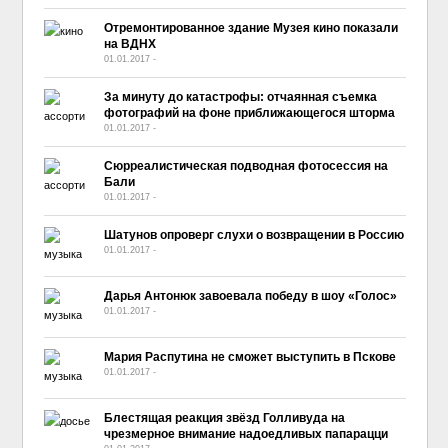
Отремонтированное здание Музея кино показали
на ВДНХ
01.01.2017
-
No Comment
За минуту до катастрофы: отчаянная съемка
фотографий на фоне приближающегося шторма
01.01.2017
-
No Comment
Сюрреалистическая подводная фотосессия на
Бали
01.01.2017
-
No Comment
Шатунов опроверг слухи о возвращении в Россию
01.01.2017
-
No Comment
Дарья Антонюк завоевала победу в шоу «Голос»
01.01.2017
-
No Comment
Мария Распутина не сможет выступить в Пскове
01.01.2017
-
No Comment
Блестящая реакция звёзд Голливуда на
чрезмерное внимание надоедливых папарацци