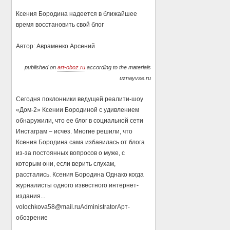
Ксения Бородина надеется в ближайшее
время восстановить свой блог
Автор: Авраменко Арсений
published on
art-oboz.ru
according to the materials
uznayvse.ru
Сегодня поклонники ведущей реалити-шоу
«Дом-2» Ксении Бородиной с удивлением
обнаружили, что ее блог в социальной сети
Инстаграм – исчез. Многие решили, что
Ксения Бородина сама избавилась от блога
из-за постоянных вопросов о муже, с
которым они, если верить слухам,
расстались. Ксения Бородина Однако когда
журналисты одного известного интернет-
издания...
volochkova58@mail.ru
Administrator
Арт-
обозрение