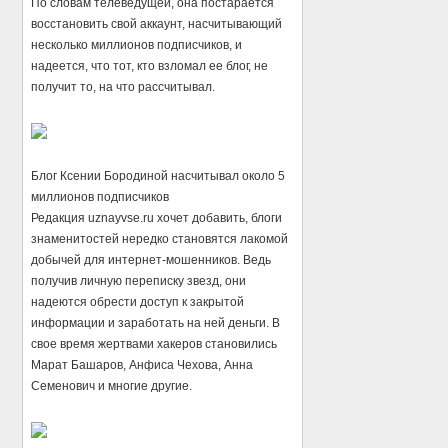
По словам телеведущей, она постарается
восстановить свой аккаунт, насчитывающий
несколько миллионов подписчиков, и
надеется, что тот, кто взломал ее блог, не
получит то, на что рассчитывал.
Блог Ксении Бородиной насчитывал около 5
миллионов подписчиков
Редакция uznayvse.ru хочет добавить, блоги
знаменитостей нередко становятся лакомой
добычей для интернет-мошенников. Ведь
получив личную переписку звезд, они
надеются обрести доступ к закрытой
информации и заработать на ней деньги. В
свое время жертвами хакеров становились
Марат Башаров, Анфиса Чехова, Анна
Семенович и многие другие.