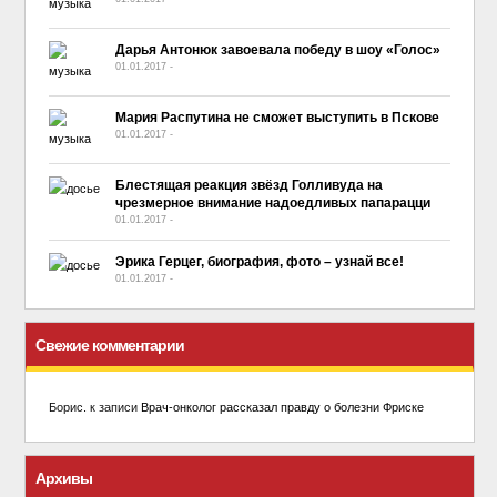
Дарья Антонюк завоевала победу в шоу «Голос»
01.01.2017
-
No Comment
Мария Распутина не сможет выступить в Пскове
01.01.2017
-
No Comment
Блестящая реакция звёзд Голливуда на
чрезмерное внимание надоедливых папарацци
01.01.2017
-
No Comment
Эрика Герцег, биография, фото – узнай все!
01.01.2017
-
No Comment
Свежие комментарии
Борис.
к записи
Врач-онколог рассказал правду о болезни Фриске
Архивы