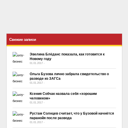
Свежие записи
Эвелина Блёданс показала, как готовится к
Новому году
01.01.2017
-
No Comment
Ольга Бузова лично забрала свидетельство о
разводе из ЗАГСа
01.01.2017
-
No Comment
Ксения Собчак назвала себя «хорошим
человеком»
01.01.2017
-
No Comment
Рустам Солнцев считает, что у Бузовой начнётся
паранойя после развода
01.01.2017
-
No Comment