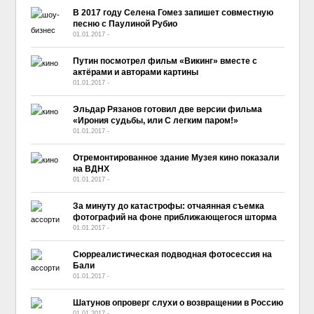
В 2017 году Селена Гомез запишет совместную
песню с Паулиной Рубио
01.01.2017
-
No Comment
Путин посмотрел фильм «Викинг» вместе с
актёрами и авторами картины
01.01.2017
-
No Comment
Эльдар Рязанов готовил две версии фильма
«Ирония судьбы, или С легким паром!»
01.01.2017
-
No Comment
Отремонтированное здание Музея кино показали
на ВДНХ
01.01.2017
-
No Comment
За минуту до катастрофы: отчаянная съемка
фотографий на фоне приближающегося шторма
01.01.2017
-
No Comment
Сюрреалистическая подводная фотосессия на
Бали
01.01.2017
-
No Comment
Шатунов опроверг слухи о возвращении в Россию
01.01.2017
-
No Comment