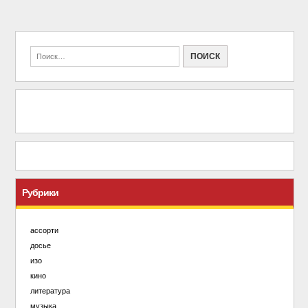
Рубрики
ассорти
досье
изо
кино
литература
музыка