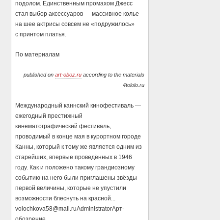
подолом. Единственным промахом Джесс
стал выбор аксессуаров — массивное колье
на шее актрисы совсем не «подружилось»
с принтом платья.
По материалам
published on
art-oboz.ru
according to the materials
4tololo.ru
Международный каннский кинофестиваль —
ежегодный престижный
кинематографический фестиваль,
проводимый в конце мая в курортном городе
Канны, который к тому же является одним из
старейших, впервые проведённых в 1946
году. Как и положено такому грандиозному
событию на него были приглашены звёзды
первой величины, которые не упустили
возможности блеснуть на красной...
volochkova58@mail.ru
Administrator
Арт-
обозрение