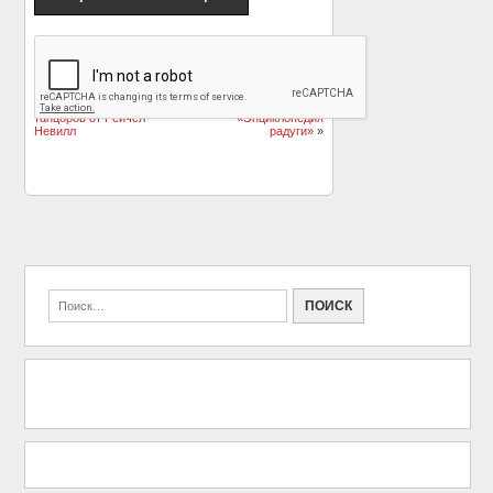
«
Жизнь в танце:
Яркий калейдоскоп: 13
концептуальные
ярких фотографий из
фотографии балетных
проекта
танцоров от Рейчел
«Энциклопедия
Невилл
радуги»
»