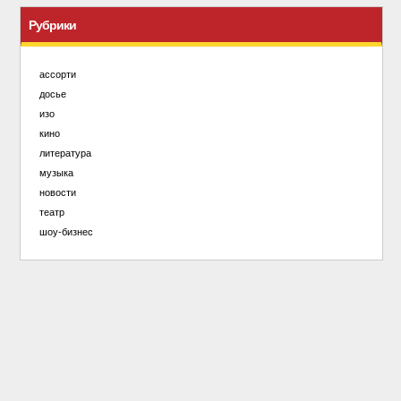
Рубрики
ассорти
досье
изо
кино
литература
музыка
новости
театр
шоу-бизнес