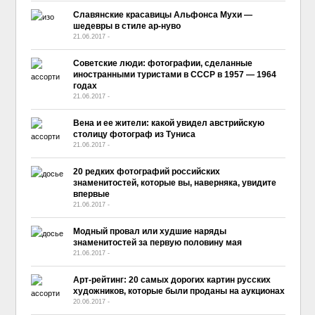
Славянские красавицы Альфонса Мухи —
шедевры в стиле ар-нуво
21.06.2017
-
No Comment
Советские люди: фотографии, сделанные
иностранными туристами в СССР в 1957 — 1964
годах
21.06.2017
-
No Comment
Вена и ее жители: какой увидел австрийскую
столицу фотограф из Туниса
21.06.2017
-
No Comment
20 редких фотографий российских
знаменитостей, которые вы, наверняка, увидите
впервые
21.06.2017
-
No Comment
Модный провал или худшие наряды
знаменитостей за первую половину мая
21.06.2017
-
No Comment
Арт-рейтинг: 20 самых дорогих картин русских
художников, которые были проданы на аукционах
20.06.2017
-
No Comment