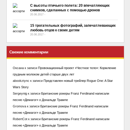
С высоты птичьего полета: 20 впечатляющих
снимков, сделанных с помощью дронов
20.06.2017
-
No Comment
15 трогательных фотографий, запечатлевающих
любовь отцов к своих детям
20.06.2017
-
No Comment
Свежие комментарии
Оксана
к записи
Провокационный проект «Честное тело»: Кормление
грудным молоком детей старше двух лет
abookztync
к записи
Представлен новый трейлер Rogue One: A Star
Wars Story
Sergeynig
к записи
Британские рокеры Franz Ferdinand написали
песню «Демагог» о Дональде Трампе
Gromova
к записи
Британские рокеры Franz Ferdinand написали
песню «Демагог» о Дональде Трампе
RobertCot
к записи
Британские рокеры Franz Ferdinand написали
песню «Демагог» о Дональде Трампе