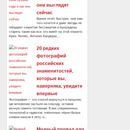
они выглядят
сейчас
Время течёт быстрее, чем нам
того хочется и даже звёзды не
обладают секретом бессмертия и вынуждены
стареть также как все, кто живёт на этой планете.
Брюс Уиллис, Антонио Бандерас,...
20 редких
фотографий
российских
знаменитостей,
которые вы,
наверняка, увидите
впервые
Фотография — это способ вернуться в прошлое,
где мгновение застыло на секунду, оставив
вечную память потомкам. В век современных
технологий и гаджетов, плёночные чёрно-белые
снимки канули в лету, а...
Модный провал или