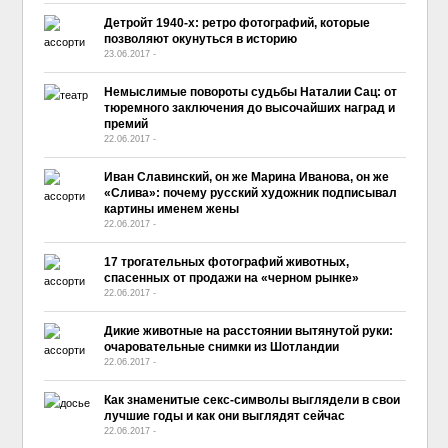
Детройт 1940-х: ретро фотографий, которые
позволяют окунуться в историю
23.06.2017
-
No Comment
Немыслимые повороты судьбы Наталии Сац: от
тюремного заключения до высочайших наград и
премий
22.06.2017
-
No Comment
Иван Славинский, он же Марина Иванова, он же
«Слива»: почему русский художник подписывал
картины именем жены
22.06.2017
-
No Comment
17 трогательных фотографий животных,
спасенных от продажи на «черном рынке»
22.06.2017
-
No Comment
Дикие животные на расстоянии вытянутой руки:
очаровательные снимки из Шотландии
22.06.2017
-
No Comment
Как знаменитые секс-символы выглядели в свои
лучшие годы и как они выглядят сейчас
22.06.2017
-
No Comment