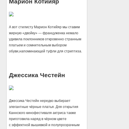
Марион Котийяр
А вот стилисту Марион Котийяр мы ставим
жирную «двойку» — француженка немало
удивила поклонников откровенно странным
платьем и сомнительным выбором
обуви,напоминающей туфли для стриптиза.
Джессика Честейн
Джессика Честейн нередко выбирает
элегантные чёрные платья. Для открытия
Каннского кинофестиваля актриса также
приготовила наряд в чёрном цвете
с эффектной вышивкой и полупрозрачным