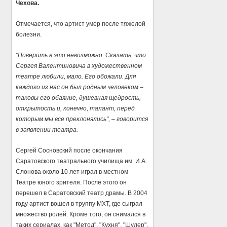
Чехова.
Отмечается, что артист умер после тяжелой
болезни.
"Поверить в это невозможно. Сказать, что
Сергея Валентиновича в художественном
театре любили, мало. Его обожали.
Для
каждого из нас он был родным человеком –
таковы его обаяние, душевная щедрость,
открытость и, конечно, талант, перед
которым мы все преклонялись", – говорится
в заявлении театра.
Сергей Сосновский после окончания
Саратовского театрального училища им. И.А.
Слонова около 10 лет играл в местном
Театре юного зрителя. После этого он
перешел в Саратовский театр драмы. В 2004
году артист вошел в труппу МХТ, где сыграл
множество ролей. Кроме того, он снимался в
таких сериалах, как "Метод", "Кухня", "Шулер",