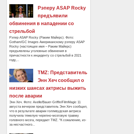
Рэперу ASAP Rocky
предъявили
обвинения в нападении со
стрельбой
Рэпер ASAP Rocky (Раким Майерс). Фото:
Gotham/GC Images Американскому рэперу ASAP
Rocky (настоящее имя – Раким Майерс)
предъявлены уголовные обвинения в
причастности к инциденту со стрельбой в 2021
году,...
TMZ: Представитель
Энн Хеч сообщил о
низких шансах актрисы выжить
после аварии
Энн Хеч. Фото: Axelle/Bauer-Griffin/FilmMagic 11
августа вечером представитель Энн Хеч сообщил,
что в результате аварии голливудская актриса
получила тяжелую черепно-мозговую травму
головного мозга, передает TMZ. "К сожалению, из-
за несчастного...