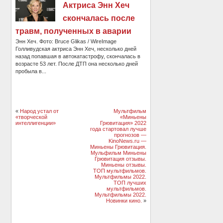
Актриса Энн Хеч
скончалась после
травм, полученных в аварии
Энн Хеч. Фото: Bruce Glikas / WireImage
Голливудская актриса Энн Хеч, несколько дней
назад попавшая в автокатастрофу, скончалась в
возрасте 53 лет. После ДТП она несколько дней
пробыла в...
«
Народ устал от
Мультфильм
«творческой
«Миньены
интеллигенции»
Грювитация» 2022
года стартовал лучше
прогнозов —
KinoNews.ru —
Миньены Грювитация.
Мульфильм Миньены
Грювитация отзывы.
Миньены отзывы.
ТОП мультфильмов.
Мультфильмы 2022.
ТОП лучших
мультфильмов.
Мультфильмы 2022.
Новинки кино.
»