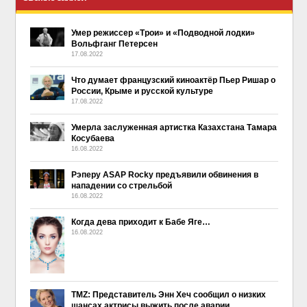
Умер режиссер «Трои» и «Подводной лодки»
Вольфганг Петерсен
17.08.2022
Что думает французский киноактёр Пьер Ришар о
России, Крыме и русской культуре
17.08.2022
Умерла заслуженная артистка Казахстана Тамара
Косубаева
16.08.2022
Рэперу ASAP Rocky предъявили обвинения в
нападении со стрельбой
16.08.2022
Когда дева приходит к Бабе Яге…
16.08.2022
TMZ: Представитель Энн Хеч сообщил о низких
шансах актрисы выжить после аварии