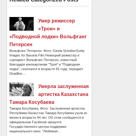
Умер режиссер
«Трои» и
«Подводной лодки» Вольфганг
Петерсен
Вольфганг Петерсен. Фото: Gisela Schober/Getty
Images for Bavaria Film Немецкий режиссер и
сценарист Вольфганг Петерсен, известный
благодаря кинокартинам "Троя" и "Подводная
лодка", скончался в возрасте 81 года, передает
Deadline....
Умерла заслуженная
артистка Казахстана
Тамара Косубаева
Тамара Косубаева. Фото: Заслуженная артистка
Республики Казахстан Тамара Косубаева ушла из
жизни в возрасте 94 лет. Об этом сообщается в
официальном Facebook-аккаунте
Государственного центра поддержки
национального кино. "Любимая...