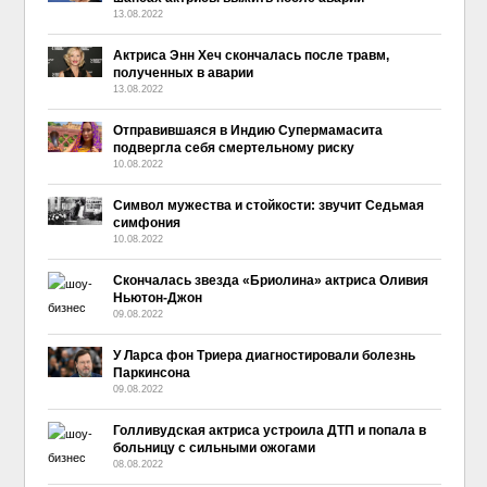
13.08.2022
Актриса Энн Хеч скончалась после травм,
полученных в аварии
13.08.2022
Отправившаяся в Индию Супермамасита
подвергла себя смертельному риску
10.08.2022
Символ мужества и стойкости: звучит Седьмая
симфония
10.08.2022
Скончалась звезда «Бриолина» актриса Оливия
Ньютон-Джон
09.08.2022
У Ларса фон Триера диагностировали болезнь
Паркинсона
09.08.2022
Голливудская актриса устроила ДТП и попала в
больницу с сильными ожогами
08.08.2022