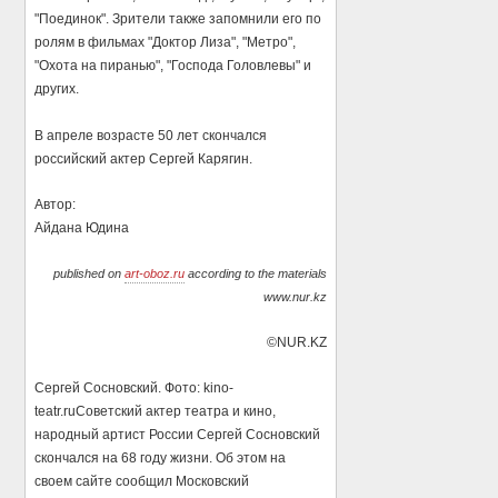
"Поединок". Зрители также запомнили его по
ролям в фильмах "Доктор Лиза", "Метро",
"Охота на пиранью", "Господа Головлевы" и
других.
В апреле возрасте 50 лет скончался
российский актер Сергей Карягин.
Автор:
Айдана Юдина
published on
art-oboz.ru
according to the materials
www.nur.kz
©NUR.KZ
Сергей Сосновский. Фото: kino-
teatr.ruСоветский актер театра и кино,
народный артист России Сергей Сосновский
скончался на 68 году жизни. Об этом на
своем сайте сообщил Московский