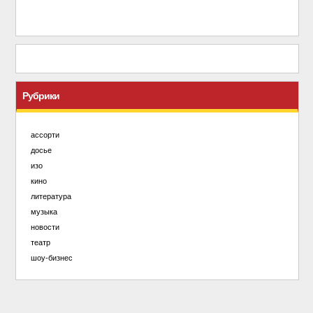
Рубрики
ассорти
досье
изо
кино
литература
музыка
новости
театр
шоу-бизнес