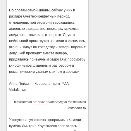
По словам самой Дианы, сейчас у них в
разгаре букетно-конфетный период
отношений, при этом они зарождались
довольно стандартно, поскольку молодые
люди познакомились в соцсети. Спустя
небольшой промежуток времени выяснилось,
что они живут по соседству и теперь парень с
девушкой проводят вместе вечера,
придаваясь привычным радостям: просмотру
кинофильмов, душевным разговором и
романтическим ужинам с вином и свечами.
Анна Пойда — Корреспондент РИА
VistaNews
published on
art-oboz.ru
according to the materials
vistanews.ru
У шоумена, участника программы «Камеди
вумен» Дмитрия Хрусталева завязались