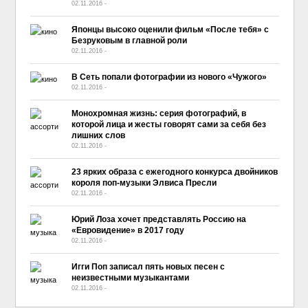
02.11.2016
-
No Comment
Японцы высоко оценили фильм «После тебя» с
Безруковым в главной роли
02.11.2016
-
No Comment
В Сеть попали фотографии из нового «Чужого»
02.11.2016
-
No Comment
Монохромная жизнь: серия фотографий, в
которой лица и жесты говорят сами за себя без
лишних слов
02.11.2016
-
No Comment
23 ярких образа с ежегодного конкурса двойников
короля поп-музыки Элвиса Пресли
02.11.2016
-
No Comment
Юрий Лоза хочет представлять Россию на
«Евровидение» в 2017 году
02.11.2016
-
No Comment
Игги Поп записал пять новых песен с
неизвестными музыкантами
02.11.2016
-
No Comment