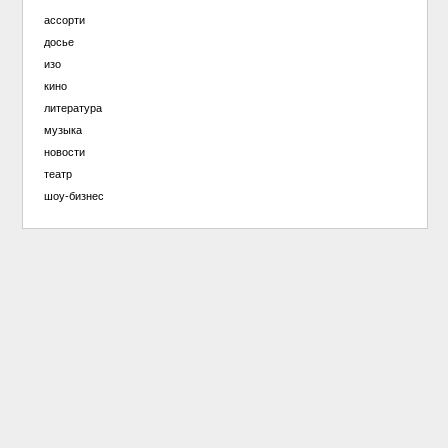
ассорти
досье
изо
кино
литература
музыка
новости
театр
шоу-бизнес