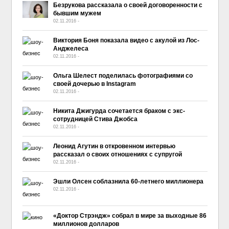
Безрукова рассказала о своей договоренности с
бывшим мужем
02.11.2016
-
No Comment
Виктория Боня показала видео с акулой из Лос-
Анджелеса
02.11.2016
-
No Comment
Ольга Шелест поделилась фотографиями со
своей дочерью в Instagram
02.11.2016
-
No Comment
Никита Джигурда сочетается браком с экс-
сотрудницей Стива Джобса
02.11.2016
-
No Comment
Леонид Агутин в откровенном интервью
рассказал о своих отношениях с супругой
02.11.2016
-
No Comment
Эшли Олсен соблазнила 60-летнего миллионера
02.11.2016
-
No Comment
«Доктор Стрэндж» собрал в мире за выходные 86
миллионов долларов