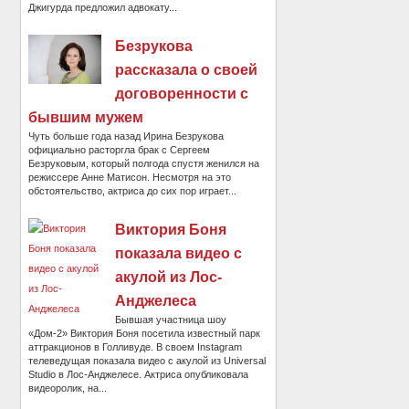
Джигурда предложил адвокату...
Безрукова
рассказала о своей
договоренности с
бывшим мужем
Чуть больше года назад Ирина Безрукова
официально расторгла брак с Сергеем
Безруковым, который полгода спустя женился на
режиссере Анне Матисон. Несмотря на это
обстоятельство, актриса до сих пор играет...
Виктория Боня
показала видео с
акулой из Лос-
Анджелеса
Бывшая участница шоу
«Дом-2» Виктория Боня посетила известный парк
аттракционов в Голливуде. В своем Instagram
телеведущая показала видео с акулой из Universal
Studio в Лос-Анджелесе. Актриса опубликовала
видеоролик, на...