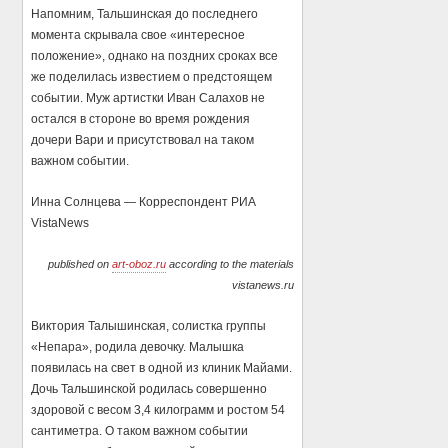
Напомним, Тальшинская до последнего
момента скрывала свое «интересное
положение», однако на поздних сроках все
же поделилась известием о предстоящем
событии. Муж артистки Иван Салахов не
остался в стороне во время рождения
дочери Вари и присутствовал на таком
важном событии.
Инна Солнцева — Корреспондент РИА
VistaNews
published on
art-oboz.ru
according to the materials
vistanews.ru
Виктория Талышинская, солистка группы
«Непара», родила девочку. Малышка
появилась на свет в одной из клиник Майами.
Дочь Тальшинской родилась совершенно
здоровой с весом 3,4 килограмм и ростом 54
сантиметра. О таком важном событии