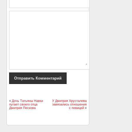
«
Дочь Татьяны Навки
У Дмитрия Хрусталева
пугает своего отца
завязались отношения
Дмитрия Пескова
с певицей
»