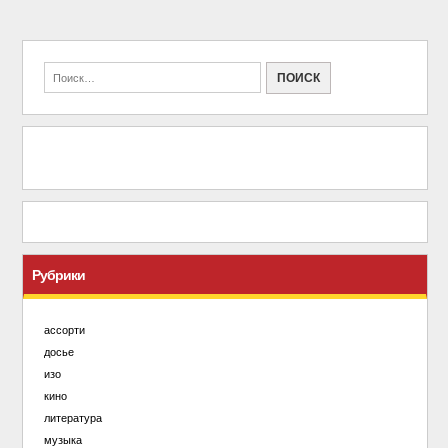
Рубрики
ассорти
досье
изо
кино
литература
музыка