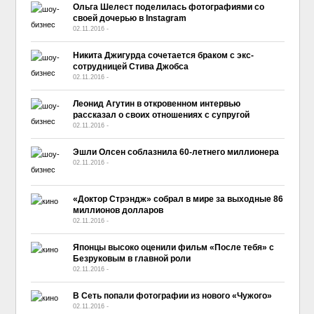
Ольга Шелест поделилась фотографиями со
своей дочерью в Instagram
02.11.2016
-
No Comment
Никита Джигурда сочетается браком с экс-
сотрудницей Стива Джобса
02.11.2016
-
No Comment
Леонид Агутин в откровенном интервью
рассказал о своих отношениях с супругой
02.11.2016
-
No Comment
Эшли Олсен соблазнила 60-летнего миллионера
02.11.2016
-
No Comment
«Доктор Стрэндж» собрал в мире за выходные 86
миллионов долларов
02.11.2016
-
No Comment
Японцы высоко оценили фильм «После тебя» с
Безруковым в главной роли
02.11.2016
-
No Comment
В Сеть попали фотографии из нового «Чужого»
02.11.2016
-
No Comment