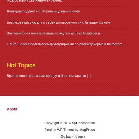
Муж Бузовой уже нашел ей замену
Джигурда подрался с Жориным у здания суда
Безрукова рассказала о своей договоренности с бывшим мужем
Виктория Боня показала видео с акулой из Лос-Анджелеса
Ольга Шелест поделилась фотографиями со своей дочерью в Instagram
Hot Topics
Врач-онколог рассказал правду о болезни Фриске
(1)
About
Copyright © 2016 Арт-обозрение
Pinsimo WP Theme by MagPress
Go back to top ↑