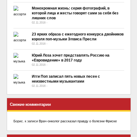
Монохромная жизнь: серия фотографий, в
которой лица и жесты говорят сами за себя без
лишних слов
02.11.2016
-
No Comment
23 ярких образа с ежегодного конкурса двойников
короля поп-музыки Элвиса Пресли
02.11.2016
-
No Comment
Юрий Лоза хочет представлять Россию на
«Евровидение» в 2017 году
02.11.2016
-
No Comment
Игги Поп записал пять новых песен с
неизвестными музыкантами
02.11.2016
-
No Comment
Свежие комментарии
Борис.
к записи
Врач-онколог рассказал правду о болезни Фриске