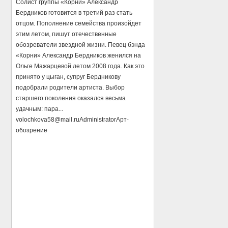
Солист группы «Корни» Александр
Бердников готовится в третий раз стать
отцом. Пополнение семейства произойдет
этим летом, пишут отечественные
обозреватели звездной жизни. Певец бэнда
«Корни» Александр Бердников женился на
Ольге Мажарцевой летом 2008 года. Как это
принято у цыган, супруг Бердникову
подобрали родители артиста. Выбор
старшего поколения оказался весьма
удачным: пара...
volochkova58@mail.ru
Administrator
Арт-
обозрение