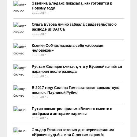
Эвелина Блёданс показала, как готовится к
Новому году
01.01.2017
-
No Comment
Ольга Бузова лично забрала свидетельство о
разводе из ЗАГСа
01.01.2017
-
No Comment
Ксения Собчак назвала себя «хорошим
человеком»
01.01.2017
-
No Comment
Рустам Солнцев считает, что у Бузовой начнётся
паранойя после развода
01.01.2017
-
No Comment
В 2017 году Селена Гомез запишет совместную
песню с Паулиной Рубио
01.01.2017
-
No Comment
Путин посмотрел фильм «Викинг» вместе с
актёрами и авторами картины
01.01.2017
-
No Comment
Эльдар Рязанов готовил две версии фильма
«Ирония судьбы, или С легким паром!»