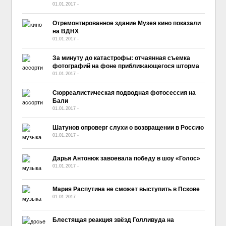
01.01.2017
-
No Comment
Отремонтированное здание Музея кино показали
на ВДНХ
01.01.2017
-
No Comment
За минуту до катастрофы: отчаянная съемка
фотографий на фоне приближающегося шторма
01.01.2017
-
No Comment
Сюрреалистическая подводная фотосессия на
Бали
01.01.2017
-
No Comment
Шатунов опроверг слухи о возвращении в Россию
01.01.2017
-
No Comment
Дарья Антонюк завоевала победу в шоу «Голос»
01.01.2017
-
No Comment
Мария Распутина не сможет выступить в Пскове
01.01.2017
-
No Comment
Блестящая реакция звёзд Голливуда на