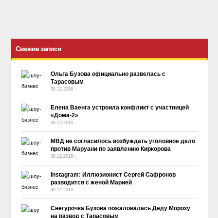
Свежие записи
Ольга Бузова официально развелась с
Тарасовым
30.12.2016
-
No Comment
Елена Ваенга устроила конфликт с участницей
«Дома-2»
30.12.2016
-
No Comment
МВД не согласилось возбуждать уголовное дело
против Маруани по заявлению Киркорова
30.12.2016
-
No Comment
Instagram: Иллюзионист Сергей Сафронов
разводится с женой Марией
30.12.2016
-
No Comment
Снегурочка Бузова пожаловалась Деду Морозу
на развод с Тарасовым