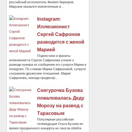
российский исполнитель Филипп Киркоров.
Маруани оказался вовлеченным в...
Instagram:
Иллюзионист
Сергей Сафронов
разводится с женой
Марией
Подписчики и фанаты
иллюзиониста Сергея Сафронова узнали о
разводе кумира из сообщения его супруги Марии в
Instagram. По словам Марии Сафроновой, супруги
сохранили дружеские отношения. Мария
Сафронова, некогда продюсер...
Снегурочка Бузова
пожаловалась Деду
Морозу на развод с
Тарасовым
Популярная российская
телеведущая Ольга Бузова во
время праздничного концерта не смогла обойти