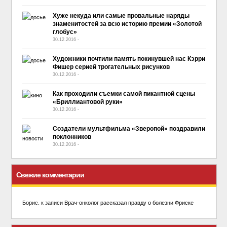
Хуже некуда или самые провальные наряды
знаменитостей за всю историю премии «Золотой
глобус»
30.12.2016
-
No Comment
Художники почтили память покинувшей нас Кэрри
Фишер серией трогательных рисунков
30.12.2016
-
No Comment
Как проходили съемки самой пикантной сцены
«Бриллиантовой руки»
30.12.2016
-
No Comment
Создатели мультфильма «Зверопой» поздравили
поклонников
30.12.2016
-
No Comment
Свежие комментарии
Борис.
к записи
Врач-онколог рассказал правду о болезни Фриске