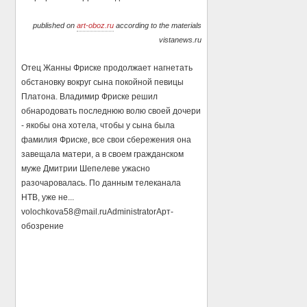
published on
art-oboz.ru
according to the materials
vistanews.ru
Отец Жанны Фриске продолжает нагнетать
обстановку вокруг сына покойной певицы
Платона. Владимир Фриске решил
обнародовать последнюю волю своей дочери
- якобы она хотела, чтобы у сына была
фамилия Фриске, все свои сбережения она
завещала матери, а в своем гражданском
муже Дмитрии Шепелеве ужасно
разочаровалась. По данным телеканала
НТВ, уже не...
volochkova58@mail.ru
Administrator
Арт-
обозрение