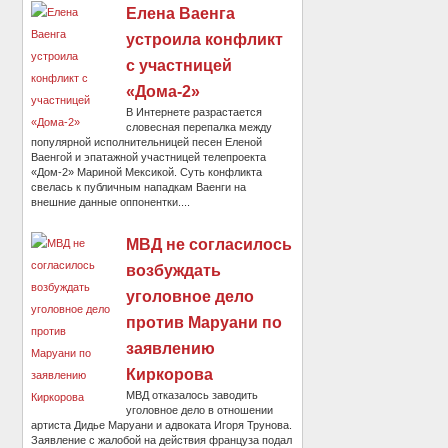
Елена Ваенга
устроила конфликт
с участницей
«Дома-2»
В Интернете разрастается
словесная перепалка между
популярной исполнительницей песен Еленой
Ваенгой и эпатажной участницей телепроекта
«Дом-2» Мариной Мексикой. Суть конфликта
свелась к публичным нападкам Ваенги на
внешние данные оппонентки....
МВД не согласилось
возбуждать
уголовное дело
против Маруани по
заявлению
Киркорова
МВД отказалось заводить
уголовное дело в отношении
артиста Дидье Маруани и адвоката Игоря Трунова.
Заявление с жалобой на действия француза подал