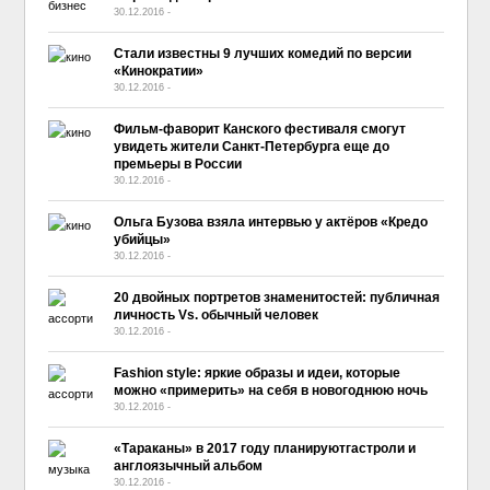
30.12.2016
-
No Comment
Стали известны 9 лучших комедий по версии
«Кинократии»
30.12.2016
-
No Comment
Фильм-фаворит Канского фестиваля смогут
увидеть жители Санкт-Петербурга еще до
премьеры в России
30.12.2016
-
No Comment
Ольга Бузова взяла интервью у актёров «Кредо
убийцы»
30.12.2016
-
No Comment
20 двойных портретов знаменитостей: публичная
личность Vs. обычный человек
30.12.2016
-
No Comment
Fashion style: яркие образы и идеи, которые
можно «примерить» на себя в новогоднюю ночь
30.12.2016
-
No Comment
«Тараканы» в 2017 году планируютгастроли и
англоязычный альбом
30.12.2016
-
No Comment