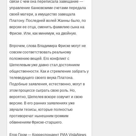
связи с чем она переписала завещание —
управление банковскими счетами передала
своей матери, а имущество завещала
Платону. Последней волей Жанны было, по
версии ее отца, сменить фамилию сына на
Фриске. Или, как минимум, на двойную.
Впрочем, слова Владимира Фриске могут не
совсем соответствовать реальному
положению вещей. Его конфликт с
Шепелевым уже давно стал достоянием
общественности. Как и стремление забрать у
телеведущего своего внука Платона.
Подобные заявления, естественно, могут в
этом процессе сыграть свою роль. Но,
вероятно, Шепелев вскоре озвучит и свою
версию. В его ранних заявлениях уже
звучали тезисы, которые полностью
противоречат нынешним громким
обвинениям Фриске-старшего.
Егор Гром — Корреспондент РИА VistaNews