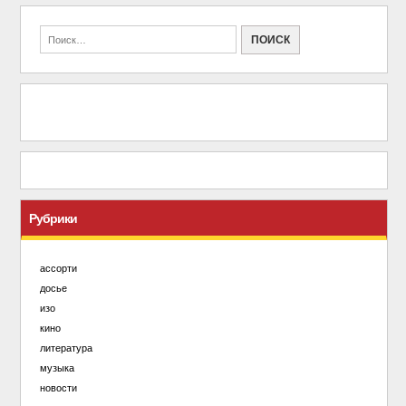
Рубрики
ассорти
досье
изо
кино
литература
музыка
новости