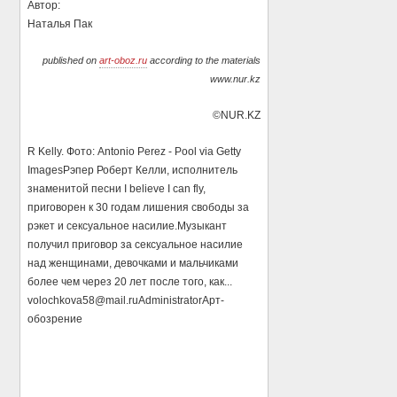
Автор:
Наталья Пак
published on
art-oboz.ru
according to the materials
www.nur.kz
©NUR.KZ
R Kelly. Фото: Antonio Perez - Pool via Getty
ImagesРэпер Роберт Келли, исполнитель
знаменитой песни I believe I can fly,
приговорен к 30 годам лишения свободы за
рэкет и сексуальное насилие.Музыкант
получил приговор за сексуальное насилие
над женщинами, девочками и мальчиками
более чем через 20 лет после того, как...
volochkova58@mail.ru
Administrator
Арт-
обозрение