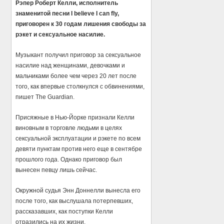
Рэпер Роберт Келли, исполнитель
знаменитой песни I believe I can fly,
приговорен к 30 годам лишения свободы за
рэкет и сексуальное насилие.
Музыкант получил приговор за сексуальное
насилие над женщинами, девочками и
мальчиками более чем через 20 лет после
того, как впервые столкнулся с обвинениями,
пишет The Guardian.
Присяжные в Нью-Йорке признали Келли
виновным в торговле людьми в целях
сексуальной эксплуатации и рэкете по всем
девяти пунктам против него еще в сентябре
прошлого года.
Однако приговор был
вынесен певцу лишь сейчас.
Окружной судья Энн Доннелли вынесла его
после того, как выслушала потерпевших,
рассказавших, как поступки Келли
отразились на их жизни.