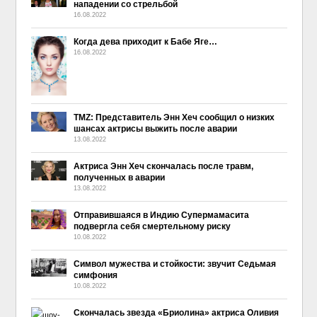
нападении со стрельбой
16.08.2022
Когда дева приходит к Бабе Яге…
16.08.2022
TMZ: Представитель Энн Хеч сообщил о низких
шансах актрисы выжить после аварии
13.08.2022
Актриса Энн Хеч скончалась после травм,
полученных в аварии
13.08.2022
Отправившаяся в Индию Супермамасита
подвергла себя смертельному риску
10.08.2022
Символ мужества и стойкости: звучит Седьмая
симфония
10.08.2022
Скончалась звезда «Бриолина» актриса Оливия