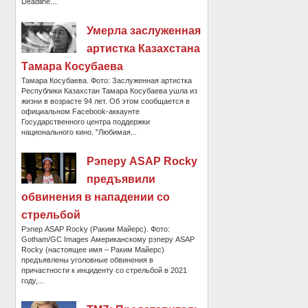
Deadline....
Умерла заслуженная
артистка Казахстана
Тамара Косубаева
Тамара Косубаева. Фото: Заслуженная артистка
Республики Казахстан Тамара Косубаева ушла из
жизни в возрасте 94 лет. Об этом сообщается в
официальном Facebook-аккаунте
Государственного центра поддержки
национального кино. "Любимая...
Рэперу ASAP Rocky
предъявили
обвинения в нападении со
стрельбой
Рэпер ASAP Rocky (Раким Майерс). Фото:
Gotham/GC Images Американскому рэперу ASAP
Rocky (настоящее имя – Раким Майерс)
предъявлены уголовные обвинения в
причастности к инциденту со стрельбой в 2021
году,...