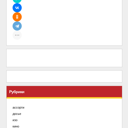
Рубрики
ассорти
досье
изо
кино