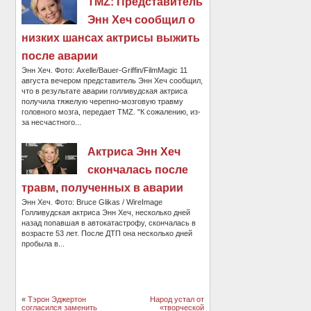
TMZ: Представитель
Энн Хеч сообщил о
низких шансах актрисы выжить
после аварии
Энн Хеч. Фото: Axelle/Bauer-Griffin/FilmMagic 11
августа вечером представитель Энн Хеч сообщил,
что в результате аварии голливудская актриса
получила тяжелую черепно-мозговую травму
головного мозга, передает TMZ. "К сожалению, из-
за несчастного...
Актриса Энн Хеч
скончалась после
травм, полученных в аварии
Энн Хеч. Фото: Bruce Glikas / WireImage
Голливудская актриса Энн Хеч, несколько дней
назад попавшая в автокатастрофу, скончалась в
возрасте 53 лет. После ДТП она несколько дней
пробыла в...
«
Тэрон Эджертон
Народ устал от
согласился заменить
«творческой