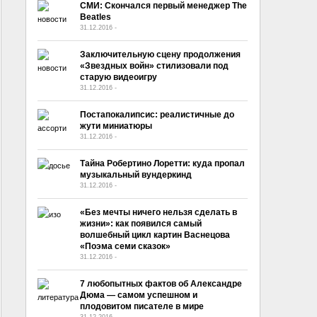
СМИ: Скончался первый менеджер The
Beatles
31.12.2016
-
No Comment
Заключительную сцену продолжения
«Звездных войн» стилизовали под
старую видеоигру
31.12.2016
-
No Comment
Постапокалипсис: реалистичные до
жути миниатюры
31.12.2016
-
No Comment
Тайна Робертино Лоретти: куда пропал
музыкальный вундеркинд
31.12.2016
-
No Comment
«Без мечты ничего нельзя сделать в
жизни»: как появился самый
волшебный цикл картин Васнецова
«Поэма семи сказок»
31.12.2016
-
No Comment
7 любопытных фактов об Александре
Дюма — самом успешном и
плодовитом писателе в мире
31.12.2016
-
No Comment