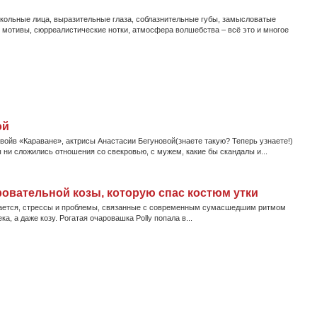
Кукольные лица, выразительные глаза, соблазнительные губы, замысловатые
 мотивы, сюрреалистические нотки, атмосфера волшебства – всё это и многое
ой
ойв «Караване», актрисы Анастасии Бегуновой(знаете такую? Теперь узнаете!)
 ни сложились отношения со свекровью, с мужем, какие бы скандалы и...
овательной козы, которую спас костюм утки
ается, стрессы и проблемы, связанные с современным сумасшедшим ритмом
а, а даже козу. Рогатая очаровашка Polly попала в...