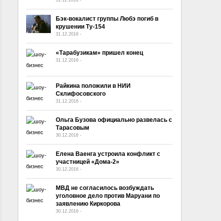
Бэк-вокалист группы Любэ погиб в
крушении Ту-154
31.12.2016
-
No Comment
«Тарабузикам» пришел конец
31.12.2016
-
No Comment
Райкина положили в НИИ
Склифосовского
31.12.2016
-
No Comment
Ольга Бузова официально развелась с
Тарасовым
30.12.2016
-
No Comment
Елена Ваенга устроила конфликт с
участницей «Дома-2»
30.12.2016
-
No Comment
МВД не согласилось возбуждать
уголовное дело против Маруани по
заявлению Киркорова
30.12.2016
-
No Comment