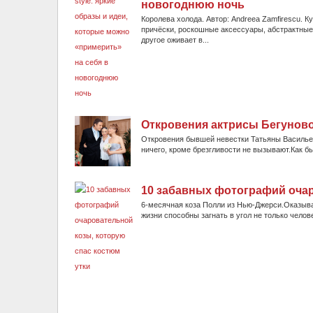
новогоднюю ночь
Королева холода. Автор: Andreea Zamfirescu. 
причёски, роскошные аксессуары, абстрактные
другое оживает в...
Откровения актрисы Бегунов
Откровения бывшей невестки Татьяны Васильев
ничего, кроме брезгливости не вызывают.Как бы
10 забавных фотографий очар
6-месячная коза Полли из Нью-Джерси.Оказыв
жизни способны загнать в угол не только человек