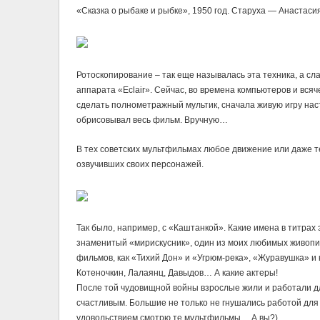
«Сказка о рыбаке и рыбке», 1950 год. Старуха — Анастасия
Ротоскопирование – так еще называлась эта техника, а сл
аппарата «Eclair». Сейчас, во времена компьютеров и вся
сделать полнометражный мультик, сначала живую игру наст
обрисовывал весь фильм. Вручную…
В тех советских мультфильмах любое движение или даже те
озвучивших своих персонажей.
Так было, например, с «Каштанкой». Какие имена в титрах
знаменитый «мирискусник», один из моих любимых живоп
фильмов, как «Тихий Дон» и «Угрюм-река», «Журавушка» и
Котеночкин, Лалаянц, Давыдов… А какие актеры!
После той чудовищной войны взрослые жили и работали дл
счастливым. Большие не только не гнушались работой для м
удовольствием смотрю те мультфильмы… А вы?)