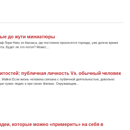
ные до жути миниатюры
аф Лори Никс из Канзаса, где постоянно проносятся торнадо, уже долгое время
а. Будет ли это потоп? Может,...
итостей: публичная личность Vs. обычный человек
 Walker.Если жизнь человека связана с публичной деятельностью, довольно
ри чужих людях и при своих близких. Окружающим...
 идеи, которые можно «примерить» на себя в