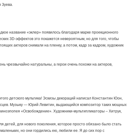
 Зуева.
адкое название «эклер» появилось благодаря марке проекционного
ческих 3D-эффектов это покажется невероятным, но для того, чтобы
оящих актеров снимали на пленку, а потом, кадр за кадром, художник
нь чрезвычайно натуральны, а герои очень похожи на актеров,
 этого детского мультика! Эскизы декораций написал Константин Юон,
исцев. Музыку — Юрий Левитин, выдающийся композитор таких мощных
 киноэпопея «Освобождение». Художники-мультипликаторы – Хитрук,
я детей, для нового поколения, которое просто обязано было стать
аленьких, но они гордились ею, любили ее. Я до сих пор с