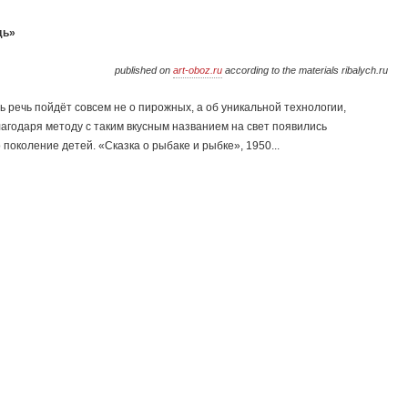
дь»
published on
art-oboz.ru
according to the materials ribalych.ru
ь речь пойдёт совсем не о пирожных, а об уникальной технологии,
годаря методу с таким вкусным названием на свет появились
околение детей. «Сказка о рыбаке и рыбке», 1950...