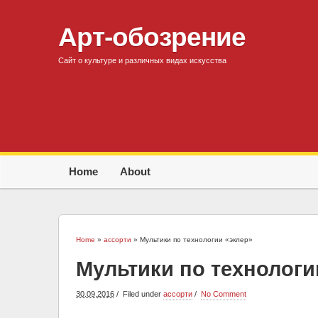
Арт-обозрение
Сайт о культуре и различных видах искусства
Home
About
Home
»
ассорти
» Мультики по технологии «эклер»
Мультики по технологи
30.09.2016
Filed under
ассорти
No Comment