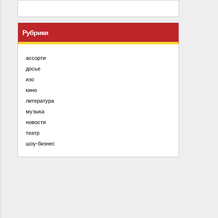
Рубрики
ассорти
досье
изо
кино
литература
музыка
новости
театр
шоу-бизнес