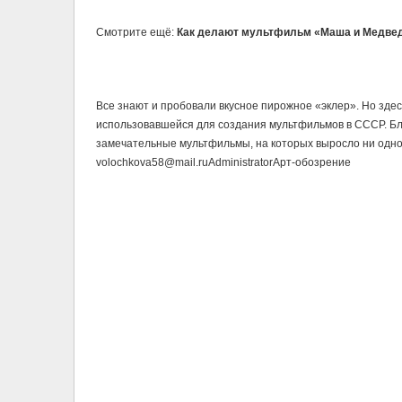
Смотрите ещё:
Как делают мультфильм «Маша и Медве
Все знают и пробовали вкусное пирожное «эклер». Но здес
использовавшейся для создания мультфильмов в СССР. Бла
замечательные мультфильмы, на которых выросло ни одно п
volochkova58@mail.ru
Administrator
Арт-обозрение