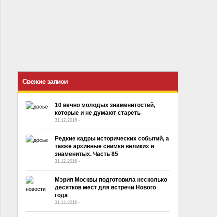
Свежие записи
10 вечно молодых знаменитостей,
которые и не думают стареть
31.12.2016
-
No Comment
Редкие кадры исторических событий, а
также архивные снимки великих и
знаменитых. Часть 85
31.12.2016
-
No Comment
Мэрия Москвы подготовила несколько
десятков мест для встречи Нового
года
31.12.2016
-
No Comment