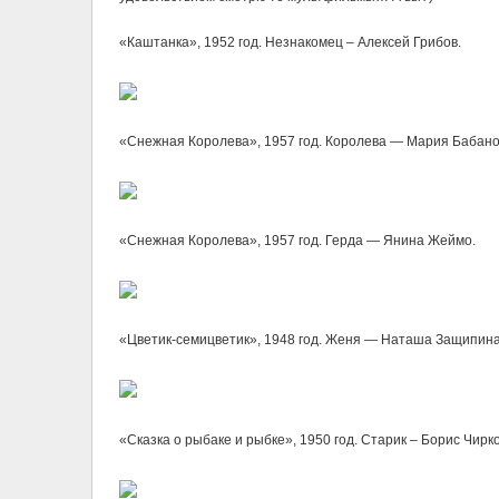
«Каштанка», 1952 год. Незнакомец – Алексей Грибов.
«Снежная Королева», 1957 год. Королева — Мария Бабано
«Снежная Королева», 1957 год. Герда — Янина Жеймо.
«Цветик-cемицветик», 1948 год. Женя — Наташа Защипина
«Сказка о рыбаке и рыбке», 1950 год. Старик – Борис Чирко