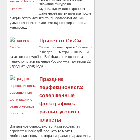
знаковая фигура на
музыкальном небоскрёбе. И
даже через почти полвека после
смерти этого музыканта, он будоражит души и
умы поклонников. Они ежегодно собираются на
конкурсе...
Привет от Си-Си
"Таинственная страсть":боялась
я не зря… Смотришь кино — и
за актеров неудобно. Всё фальшь и неправда.
Переключилась на канал Россия — а там герой 22
( двадцать два!) года...
Праздник
перфекциониста:
совершенные
фотографии с
разных уголков
планеты
Визуальное совершенство. К совершенству
стремятся, пожалуй, все. Кто-то может
любоваться тенью, которая идеально параллельна