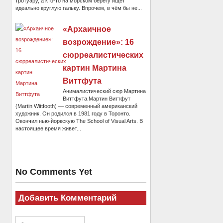
тротуару, а кто-то на морском берегу ищет
идеально круглую гальку. Впрочем, в чём бы не...
«Архаичное
возрождение»: 16
сюрреалистических
картин Мартина
Виттфута
Анималистический сюр Мартина
Виттфута.Мартин Виттфут
(Martin Wittfooth) — современный американский
художник. Он родился в 1981 году в Торонто.
Окончил нью-йоркскую The School of Visual Arts. В
настоящее время живет...
No Comments Yet
Добавить Комментарий