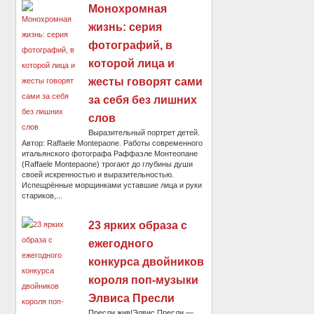
Монохромная
жизнь: серия
фотографий, в
которой лица и
жесты говорят сами
за себя без лишних
слов
Выразительный портрет детей.
Автор: Raffaele Montepaone. Работы современного
итальянского фотографа Раффаэле Монтеопане
(Raffaele Montepaone) трогают до глубины души
своей искренностью и выразительностью.
Испещрённые морщинками уставшие лица и руки
стариков,...
23 ярких образа с
ежегодного
конкурса двойников
короля поп-музыки
Элвиса Пресли
Пресли жив!Элвис Пресли —