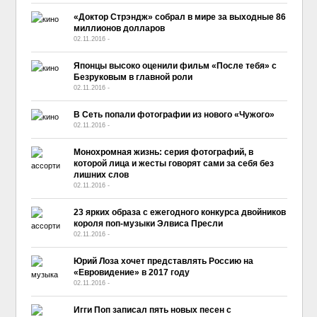
«Доктор Стрэндж» собрал в мире за выходные 86
миллионов долларов
02.11.2016
-
No Comment
Японцы высоко оценили фильм «После тебя» с
Безруковым в главной роли
02.11.2016
-
No Comment
В Сеть попали фотографии из нового «Чужого»
02.11.2016
-
No Comment
Монохромная жизнь: серия фотографий, в
которой лица и жесты говорят сами за себя без
лишних слов
02.11.2016
-
No Comment
23 ярких образа с ежегодного конкурса двойников
короля поп-музыки Элвиса Пресли
02.11.2016
-
No Comment
Юрий Лоза хочет представлять Россию на
«Евровидение» в 2017 году
02.11.2016
-
No Comment
Игги Поп записал пять новых песен с