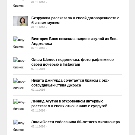
02.11.2016
-
No Comment
Безрукова рассказала о своей договоренности с
бывшим мужем
02.11.2016
-
No Comment
Виктория Боня показала видео с акулой из Лос-
Анджелеса
02.11.2016
-
No Comment
Ольга Шелест поделилась фотографиями со
своей дочерью в Instagram
02.11.2016
-
No Comment
Никита Джигурда сочетается браком с экс-
сотрудницей Стива Джобса
02.11.2016
-
No Comment
Леонид Агутин в откровенном интервью
рассказал о своих отношениях с супругой
02.11.2016
-
No Comment
Эшли Олсен соблазнила 60-летнего миллионера
02.11.2016
-
No Comment