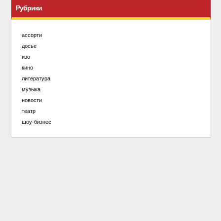
Рубрики
ассорти
досье
изо
кино
литература
музыка
новости
театр
шоу-бизнес