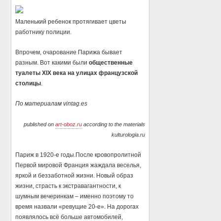
Маленький ребенок протягивает цветы
работнику полиции.
Впрочем, очарование Парижа бывает
разным. Вот какими были
общественные
туалеты XIX века на улицах французской
столицы
.
По материалам vintag.es
published on
art-oboz.ru
according to the materials
kulturologia.ru
Париж в 1920-е годы.После кровопролитной
Первой мировой Франция жаждала веселья,
яркой и беззаботной жизни. Новый образ
жизни, страсть к экстравагантности, к
шумным вечеринкам – именно поэтому то
время назвали «ревущие 20-е». На дорогах
появлялось всё больше автомобилей,