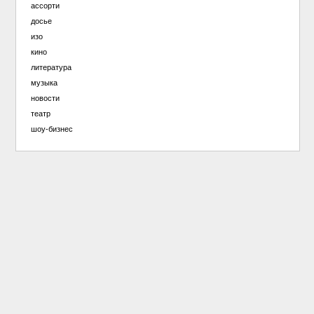
ассорти
досье
изо
кино
литература
музыка
новости
театр
шоу-бизнес