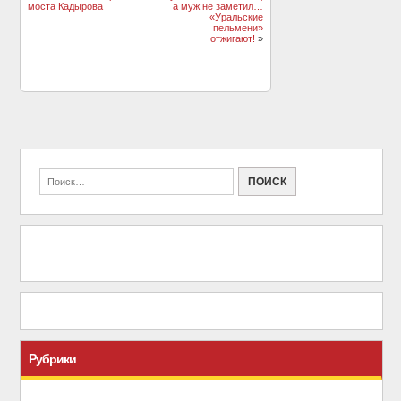
моста Кадырова
а муж не заметил…
«Уральские
пельмени»
отжигают!
»
Рубрики