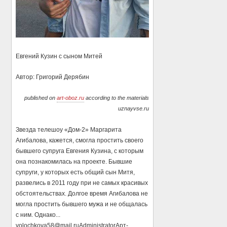
Евгений Кузин с сыном Митей
Автор: Григорий Дерябин
published on
art-oboz.ru
according to the materials
uznayvse.ru
Звезда телешоу «Дом-2» Маргарита
Агибалова, кажется, смогла простить своего
бывшего супруга Евгения Кузина, с которым
она познакомилась на проекте. Бывшие
супруги, у которых есть общий сын Митя,
развелись в 2011 году при не самых красивых
обстоятельствах. Долгое время Агибалова не
могла простить бывшего мужа и не общалась
с ним. Однако...
volochkova58@mail.ru
Administrator
Арт-