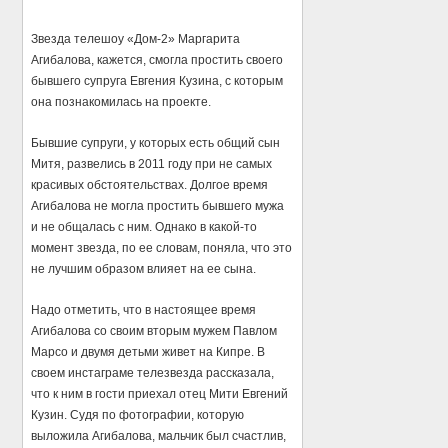
Звезда телешоу «Дом-2» Маргарита
Агибалова, кажется, смогла простить своего
бывшего супруга Евгения Кузина, с которым
она познакомилась на проекте.
Бывшие супруги, у которых есть общий сын
Митя, развелись в 2011 году при не самых
красивых обстоятельствах. Долгое время
Агибалова не могла простить бывшего мужа
и не общалась с ним. Однако в какой-то
момент звезда, по ее словам, поняла, что это
не лучшим образом влияет на ее сына.
Надо отметить, что в настоящее время
Агибалова со своим вторым мужем Павлом
Марсо и двумя детьми живет на Кипре. В
своем инстаграме телезвезда рассказала,
что к ним в гости приехал отец Мити Евгений
Кузин. Судя по фотографии, которую
выложила Агибалова, мальчик был счастлив,