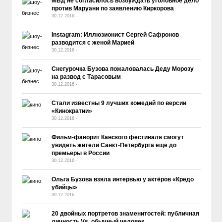
МВД не согласилось возбуждать уголовное дело
против Маруани по заявлению Киркорова
30.12.2016
-
No Comment
Instagram: Иллюзионист Сергей Сафронов
разводится с женой Марией
30.12.2016
-
No Comment
Снегурочка Бузова пожаловалась Деду Морозу
на развод с Тарасовым
30.12.2016
-
No Comment
Стали известны 9 лучших комедий по версии
«Кинократии»
30.12.2016
-
No Comment
Фильм-фаворит Канского фестиваля смогут
увидеть жители Санкт-Петербурга еще до
премьеры в России
30.12.2016
-
No Comment
Ольга Бузова взяла интервью у актёров «Кредо
убийцы»
30.12.2016
-
No Comment
20 двойных портретов знаменитостей: публичная
личность Vs. обычный человек