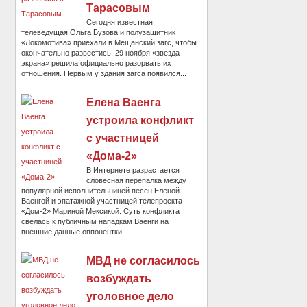
Тарасовым
Сегодня известная
телеведущая Ольга Бузова и полузащитник
«Локомотива» приехали в Мещанский загс, чтобы
окончательно развестись. 29 ноября «звезда
экрана» решила официально разорвать их
отношения. Первым у здания загса появился...
Елена Ваенга
устроила конфликт
с участницей
«Дома-2»
В Интернете разрастается
словесная перепалка между
популярной исполнительницей песен Еленой
Ваенгой и эпатажной участницей телепроекта
«Дом-2» Мариной Мексикой. Суть конфликта
свелась к публичным нападкам Ваенги на
внешние данные оппонентки....
МВД не согласилось
возбуждать
уголовное дело