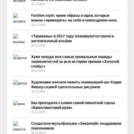
30.12.2016
-
No Comment
Fashion style: яркие образы и идеи, которые
можно «примерить» на себя в новогоднюю ночь
30.12.2016
-
No Comment
«Тараканы» в 2017 году планируютгастроли и
англоязычный альбом
30.12.2016
-
No Comment
Хуже некуда или самые провальные наряды
знаменитостей за всю историю премии «Золотой
глобус»
30.12.2016
-
No Comment
Художники почтили память покинувшей нас Кэрри
Фишер серией трогательных рисунков
30.12.2016
-
No Comment
Как проходили съемки самой пикантной сцены
«Бриллиантовой руки»
30.12.2016
-
No Comment
Создатели мультфильма «Зверопой» поздравили
поклонников
30.12.2016
-
No Comment