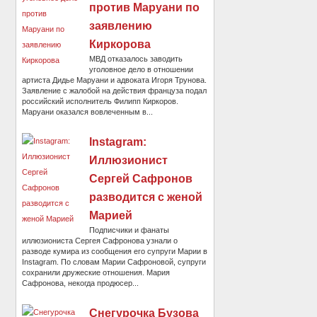
против Маруани по
заявлению
Киркорова
МВД отказалось заводить
уголовное дело в отношении
артиста Дидье Маруани и адвоката Игоря Трунова.
Заявление с жалобой на действия француза подал
российский исполнитель Филипп Киркоров.
Маруани оказался вовлеченным в...
Instagram:
Иллюзионист
Сергей Сафронов
разводится с женой
Марией
Подписчики и фанаты
иллюзиониста Сергея Сафронова узнали о
разводе кумира из сообщения его супруги Марии в
Instagram. По словам Марии Сафроновой, супруги
сохранили дружеские отношения. Мария
Сафронова, некогда продюсер...
Снегурочка Бузова