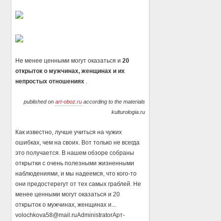
Не менее ценными могут оказаться и
20
открыток о мужчинах, женщинах и их
непростых отношениях
.
published on
art-oboz.ru
according to the materials
kulturologia.ru
Как известно, лучше учиться на чужих
ошибках, чем на своих. Вот только не всегда
это получается. В нашем обзоре собраны
открытки с очень полезными жизненными
наблюдениями, и мы надеемся, что кого-то
они предостерегут от тех самых граблей. Не
менее ценными могут оказаться и 20
открыток о мужчинах, женщинах и...
volochkova58@mail.ru
Administrator
Арт-