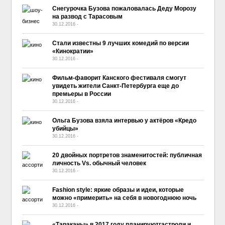
Снегурочка Бузова пожаловалась Деду Морозу
на развод с Тарасовым
30.12.2016
-
No Comment
Стали известны 9 лучших комедий по версии
«Кинократии»
30.12.2016
-
No Comment
Фильм-фаворит Канского фестиваля смогут
увидеть жители Санкт-Петербурга еще до
премьеры в России
30.12.2016
-
No Comment
Ольга Бузова взяла интервью у актёров «Кредо
убийцы»
30.12.2016
-
No Comment
20 двойных портретов знаменитостей: публичная
личность Vs. обычный человек
30.12.2016
-
No Comment
Fashion style: яркие образы и идеи, которые
можно «примерить» на себя в новогоднюю ночь
30.12.2016
-
No Comment
«Тараканы» в 2017 году планируютгастроли и