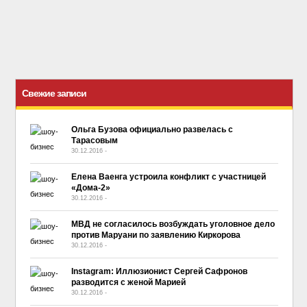
Свежие записи
Ольга Бузова официально развелась с
Тарасовым
30.12.2016
-
No Comment
Елена Ваенга устроила конфликт с участницей
«Дома-2»
30.12.2016
-
No Comment
МВД не согласилось возбуждать уголовное дело
против Маруани по заявлению Киркорова
30.12.2016
-
No Comment
Instagram: Иллюзионист Сергей Сафронов
разводится с женой Марией
30.12.2016
-
No Comment