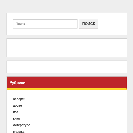
Рубрики
ассорти
досье
изо
кино
литература
музыка