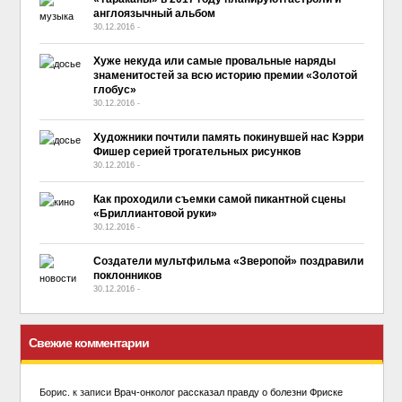
англоязычный альбом
30.12.2016
-
No Comment
Хуже некуда или самые провальные наряды
знаменитостей за всю историю премии «Золотой
глобус»
30.12.2016
-
No Comment
Художники почтили память покинувшей нас Кэрри
Фишер серией трогательных рисунков
30.12.2016
-
No Comment
Как проходили съемки самой пикантной сцены
«Бриллиантовой руки»
30.12.2016
-
No Comment
Создатели мультфильма «Зверопой» поздравили
поклонников
30.12.2016
-
No Comment
Свежие комментарии
Борис.
к записи
Врач-онколог рассказал правду о болезни Фриске